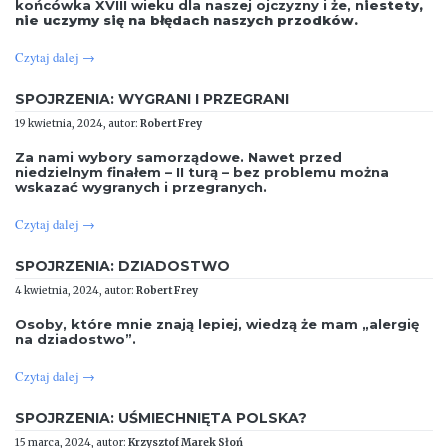
końcówka XVIII wieku dla naszej ojczyzny i że, n
iestety,
nie uczymy się na błędach naszych przodków.
Czytaj dalej
→
SPOJRZENIA: WYGRANI I PRZEGRANI
19 kwietnia, 2024, autor:
Robert Frey
Za nami wybory samorządowe. Nawet przed
niedzielnym finałem – II turą – bez problemu można
wskazać wygranych i przegranych.
Czytaj dalej
→
SPOJRZENIA: DZIADOSTWO
4 kwietnia, 2024, autor:
Robert Frey
Osoby, które mnie znają lepiej, wiedzą że mam „alergię
na dziadostwo”.
Czytaj dalej
→
SPOJRZENIA: UŚMIECHNIĘTA POLSKA?
15 marca, 2024, autor:
Krzysztof Marek Słoń