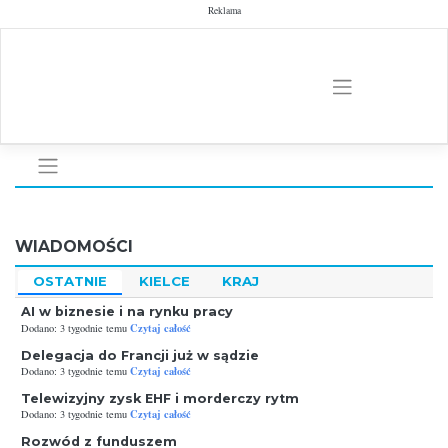
Skip
Reklama
to
content
WIADOMOŚCI
OSTATNIE
KIELCE
KRAJ
AI w biznesie i na rynku pracy
Czytaj całość
Dodano: 3 tygodnie temu
Delegacja do Francji już w sądzie
Czytaj całość
Dodano: 3 tygodnie temu
Telewizyjny zysk EHF i morderczy rytm
Czytaj całość
Dodano: 3 tygodnie temu
Rozwód z funduszem