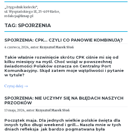
„2 tygodnik kielecki”,
ul. Wyspiańskiego 1E, 25-409 Kielce,
redakcja@limap.pl
TAG:
SPOJRZENIA
SPOJRZENIA: CPK… CZYLI CO PANOWIE KOMBINUJĄ?
4 czerwca, 2024, autor:
Krzysztof Marek Słoń
Takie właśnie rozwinięcie skrótu CPK ciśnie mi się od
kilku miesięcy na myśl. Choć wciąż w powszechnej
świadomości Polaków oznacza on Centralny Port
Komunikacyjny. Skąd zatem moje wątpliwości i pytanie
w tytule?
Czytaj dalej
→
SPOJRZENIA: NIE UCZYMY SIĘ NA BŁĘDACH NASZYCH
PRZODKÓW
13 maja, 2024, autor:
Krzysztof Marek Słoń
Początek maja. Dla jednych wielkie polskie święta dla
innych tylko długi weekend i grill… Naszła mnie w tych
dniach refleksja jak bardzo pogmatwana była