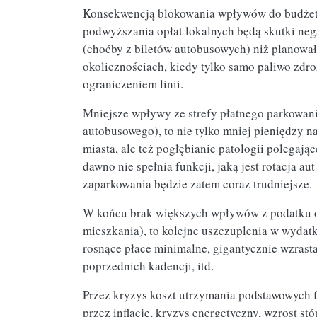
Konsekwencją blokowania wpływów do budżetu 
podwyższania opłat lokalnych będą skutki neg
(choćby z biletów autobusowych) niż planował
okolicznościach, kiedy tylko samo paliwo zd
ograniczeniem linii.
Mniejsze wpływy ze strefy płatnego parkowani
autobusowego), to nie tylko mniej pieniędzy 
miasta, ale też pogłębianie patologii polegając
dawno nie spełnia funkcji, jaką jest rotacja a
zaparkowania będzie zatem coraz trudniejsze.
W końcu brak większych wpływów z podatku od
mieszkania), to kolejne uszczuplenia w wydat
rosnące płace minimalne, gigantycznie wzrasta
poprzednich kadencji, itd.
Przez kryzys koszt utrzymania podstawowych fu
przez inflację, kryzys energetyczny, wzrost st