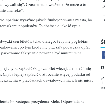
P
 „wywali się”. Czasem mam wrażenie, że może o to
D
znie „na rękę”.
L
ście, spadnie wyraźnie jakość funkcjonowania miasta, bo
D
teresikami populistów. To dbałość o jakość życia
wyżki cen biletów tylko dlatego, żeby nie pogłębiać
Ś
 parkowanie, po tym kiedy nie przeszła podwyżka opłat
a parkowanie faktycznie powinna być minimum na
R
iej chyba zapłacić 60 gr za bilet więcej, ale mieć linię
ć. Chyba lepiej zapłacić 6 zł rocznie więcej podatku od
„2
eszczenia w placówkach oświatowych niż ich nie mieć.
ul
re
wietnia br. zastępca prezydenta Kielc. Odpowiada za