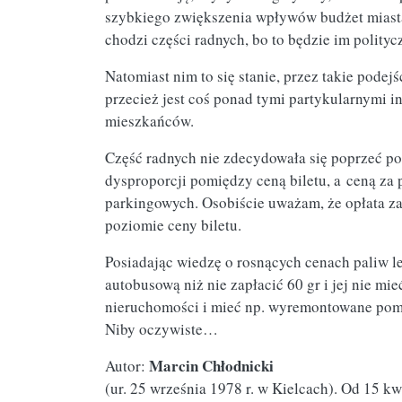
szybkiego zwiększenia wpływów budżet miasta
chodzi części radnych, bo to będzie im polityc
Natomiast nim to się stanie, przez takie podej
przecież jest coś ponad tymi partykularnymi in
mieszkańców.
Część radnych nie zdecydowała się poprzeć pod
dysproporcji pomiędzy ceną biletu, a ceną za
parkingowych. Osobiście uważam, że opłata z
poziomie ceny biletu.
Posiadając wiedzę o rosnących cenach paliw lep
autobusową niż nie zapłacić 60 gr i jej nie mie
nieruchomości i mieć np. wyremontowane pomi
Niby oczywiste…
Marcin Chłodnicki
Autor:
(ur. 25 września 1978 r. w Kielcach). Od 15 k