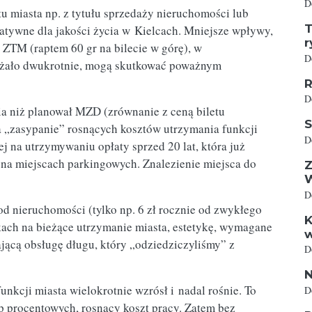
D
miasta np. z tytułu sprzedaży nieruchomości lub
T
atywne dla jakości życia w Kielcach. Mniejsze wpływy,
r
 ZTM (raptem 60 gr na bilecie w górę), w
D
rożało dwukrotnie, mogą skutkować poważnym
R
D
a niż planował MZD (zrównanie z ceną biletu
S
na „zasypanie” rosnących kosztów utrzymania funkcji
D
ej na utrzymywaniu opłaty sprzed 20 lat, która już
ut na miejscach parkingowych. Znalezienie miejsca do
Z
D
 nieruchomości (tylko np. 6 zł rocznie od zwykłego
K
kach na bieżące utrzymanie miasta, estetykę, wymagane
w
jącą obsługę długu, który „odziedziczyliśmy” z
D
N
nkcji miasta wielokrotnie wzrósł i nadal rośnie. To
D
óp procentowych, rosnący koszt pracy. Zatem bez