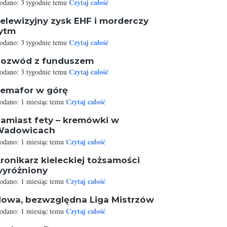
Czytaj całość
odano: 3 tygodnie temu
elewizyjny zysk EHF i morderczy
ytm
Czytaj całość
odano: 3 tygodnie temu
ozwód z funduszem
Czytaj całość
odano: 3 tygodnie temu
emafor w górę
Czytaj całość
odano: 1 miesiąc temu
amiast fety – kremówki w
Wadowicach
Czytaj całość
odano: 1 miesiąc temu
ronikarz kieleckiej tożsamości
yróżniony
Czytaj całość
odano: 1 miesiąc temu
owa, bezwzględna Liga Mistrzów
Czytaj całość
odano: 1 miesiąc temu