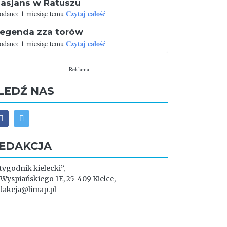
asjans w Ratuszu
Czytaj całość
odano: 1 miesiąc temu
egenda zza torów
Czytaj całość
odano: 1 miesiąc temu
Reklama
LEDŹ NAS
EDAKCJA
 tygodnik kielecki”,
. Wyspiańskiego 1E, 25-409 Kielce,
dakcja@limap.pl