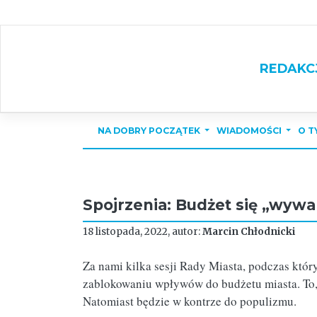
Skip
to
content
REDAKC
NA DOBRY POCZĄTEK
WIADOMOŚCI
O T
Spojrzenia: Budżet się „wywal
18 listopada, 2022, autor:
Marcin Chłodnicki
Za nami kilka sesji Rady Miasta, podczas któ
zablokowaniu wpływów do budżetu miasta. To, c
Natomiast będzie w kontrze do populizmu.