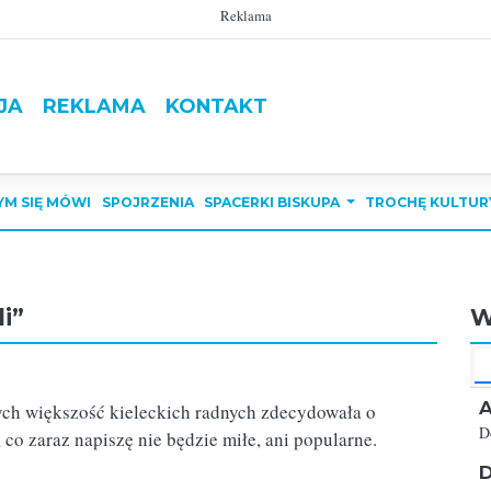
Reklama
JA
REKLAMA
KONTAKT
YM SIĘ MÓWI
SPOJRZENIA
SPACERKI BISKUPA
TROCHĘ KULTUR
i”
W
A
rych większość kieleckich radnych zdecydowała o
D
o zaraz napiszę nie będzie miłe, ani popularne.
D