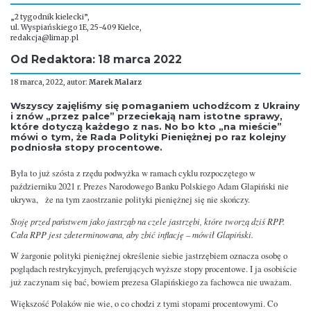
„2 tygodnik kielecki”,
ul. Wyspiańskiego 1E, 25-409 Kielce,
redakcja@limap.pl
Od Redaktora: 18 marca 2022
18 marca, 2022, autor:
Marek Malarz
Wszyscy zajęliśmy się pomaganiem uchodźcom z Ukrainy
i znów „przez palce” przeciekają nam istotne sprawy,
które dotyczą każdego z nas. No bo kto „na mieście”
mówi o tym, że Rada Polityki Pieniężnej po raz kolejny
podniosła stopy procentowe.
Była to już szósta z rzędu podwyżka w ramach cyklu rozpoczętego w
październiku 2021 r. Prezes Narodowego Banku Polskiego Adam Glapiński nie
ukrywa, że na tym zaostrzanie polityki pieniężnej się nie skończy.
Stoję przed państwem jako jastrząb na czele jastrzębi, które tworzą dziś RPP.
Cała RPP jest zdeterminowana, aby zbić inflację – mówił Glapiński.
W żargonie polityki pieniężnej określenie siebie jastrzębiem oznacza osobę o
poglądach restrykcyjnych, preferujących wyższe stopy procentowe. I ja osobiście
już zaczynam się bać, bowiem prezesa Glapińskiego za fachowca nie uważam.
Większość Polaków nie wie, o co chodzi z tymi stopami procentowymi. Co