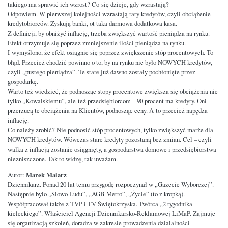
takiego ma sprawić ich wzrost? Co się dzieje, gdy wzrastają?
Odpowiem. W pierwszej kolejności wzrastają raty kredytów, czyli obciążenie
kredytobiorców. Zyskują banki, ot taka darmowa dodatkowa kasa.
Z definicji, by obniżyć inflację, trzeba zwiększyć wartość pieniądza na rynku.
Efekt otrzymuje się poprzez zmniejszenie ilości pieniądza na rynku.
I wymyślono, że efekt osiągnie się poprzez zwiększenie stóp procentowych. To
błąd. Przecież chodzić powinno o to, by na rynku nie było NOWYCH kredytów,
czyli „pustego pieniądza”. Te stare już dawno zostały pochłonięte przez
gospodarkę.
Warto też wiedzieć, że podnosząc stopy procentowe zwiększa się obciążenia nie
tylko „Kowalskiemu”, ale też przedsiębiorcom – 90 procent ma kredyty. Oni
przerzucą te obciążenia na Klientów, podnosząc ceny. A to przecież napędza
inflację.
Co należy zrobić? Nie podnosić stóp procentowych, tylko zwiększyć marże dla
NOWYCH kredytów. Wówczas stare kredyty pozostaną bez zmian. Cel – czyli
walka z inflacją zostanie osiągnięty, a gospodarstwa domowe i przedsiębiorstwa
niezniszczone. Tak to widzę, tak uważam.
Marek Malarz
Autor:
Dziennikarz. Ponad 20 lat temu przygodę rozpoczynał w „Gazecie Wyborczej”.
Następnie było „Słowo Ludu”, „AGB Metro”, „Życie” (to z kropką).
Współpracował także z TVP i TV Świętokrzyska. Twórca „2 tygodnika
kieleckiego”. Właściciel Agencji Dziennikarsko-Reklamowej LiMaP. Zajmuje
się organizacją szkoleń, doradza w zakresie prowadzenia działalności