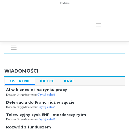
Skip
Reklama
to
content
WIADOMOŚCI
OSTATNIE
KIELCE
KRAJ
AI w biznesie i na rynku pracy
Czytaj całość
Dodano: 3 tygodnie temu
Delegacja do Francji już w sądzie
Czytaj całość
Dodano: 3 tygodnie temu
Telewizyjny zysk EHF i morderczy rytm
Czytaj całość
Dodano: 3 tygodnie temu
Rozwód z funduszem