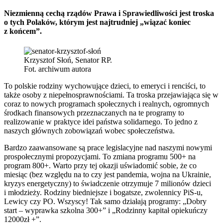
Niezmienną cechą rządów Prawa i Sprawiedliwości jest troska
o tych Polaków, którym jest najtrudniej „wiązać koniec
z końcem”.
Krzysztof Słoń, Senator RP.
Fot. archiwum autora
To polskie rodziny wychowujące dzieci, to emeryci i renciści, to
także osoby z niepełnosprawnościami. Ta troska przejawiająca się w
coraz to nowych programach społecznych i realnych, ogromnych
środkach finansowych przeznaczanych na te programy to
realizowanie w praktyce idei państwa solidarnego. To jedno z
naszych głównych zobowiązań wobec społeczeństwa.
Bardzo zaawansowane są prace legislacyjne nad naszymi nowymi
prospołecznymi propozycjami. To zmiana programu 500+ na
program 800+. Warto przy tej okazji uświadomić sobie, że co
miesiąc (bez względu na to czy jest pandemia, wojna na Ukrainie,
kryzys energetyczny) to świadczenie otrzymuje 7 milionów dzieci
i młodzieży. Rodziny biedniejsze i bogatsze, zwolennicy PiS-u,
Lewicy czy PO. Wszyscy! Tak samo działają programy: „Dobry
start – wyprawka szkolna 300+” i „Rodzinny kapitał opiekuńczy
12000zł +”.