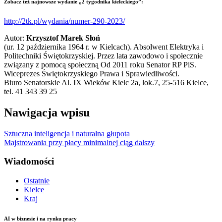
Zobacz też najnowsze wydanie „2 tygodnika kieleckiego”:
http://2tk.pl/wydania/numer-290-2023/
Autor:
Krzysztof Marek Słoń
(ur. 12 października 1964 r. w Kielcach). Absolwent Elektryka i
Politechniki Świętokrzyskiej. Przez lata zawodowo i społecznie
związany z pomocą społeczną Od 2011 roku Senator RP PiS.
Wiceprezes Świętokrzyskiego Prawa i Sprawiedliwości.
Biuro Senatorskie Al. IX Wieków Kielc 2a, lok.7, 25-516 Kielce,
tel. 41 343 39 25
Nawigacja wpisu
Sztuczna inteligencja i naturalna głupota
Majstrowania przy płacy minimalnej ciąg dalszy
Wiadomości
Ostatnie
Kielce
Kraj
AI w biznesie i na rynku pracy