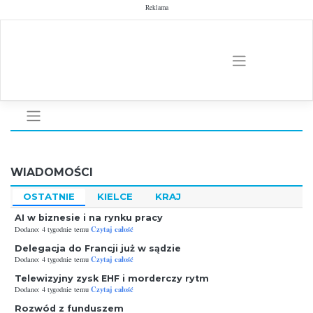
Skip
Reklama
to
content
WIADOMOŚCI
OSTATNIE
KIELCE
KRAJ
AI w biznesie i na rynku pracy
Czytaj całość
Dodano: 4 tygodnie temu
Delegacja do Francji już w sądzie
Czytaj całość
Dodano: 4 tygodnie temu
Telewizyjny zysk EHF i morderczy rytm
Czytaj całość
Dodano: 4 tygodnie temu
Rozwód z funduszem