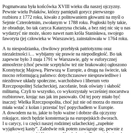
Pogmatwana była końcówka XVIII wieku dla naszej ojczyzny.
Pewnie wielu Polaków, którzy pamiętali gorycz pierwszego
rozbioru z 1772 roku, kiwało z politowaniem głowami na myśl o
Sejmie Czteroletnim, zwołanym w 1788 roku. Pogłoski były takie,
że obraduje, bo tak caryca Katarzyna chciała, a bez niej nic się u nas
wydarzyć nie może, skoro nawet nam króla Stanisława, swojego
faworyta (jej człowieka w Warszawie), zainstalowała w 1764 roku.
A tu niespodzianka, chwilowy przebłysk patriotyzmu oraz
niezależności i… wybijamy się prawie na niepodległość. Bo tak
zapewne było 3 maja 1791 w Warszawie, gdy w euforycznej
atmosferze (choć pewnie sceptyków też nie brakowało) ogłoszono
Konstytucję Majową. Pierwszą w Europie, a drugą na świecie, tak
mocno reformującą państwo: dotychczasowe niesprawiedliwe i
niezdrowe układy społeczne, warcholstwo i liberum veto
Rzeczpospolitej Szlacheckiej, zacofanie, brak oświaty i słabość
militarną. Czyli to wszystko, co wykorzystały wcześniej mocarstwa
rozbiorowe, krojąc nas jak im pasowało. Od tej pory miało być
inaczej: Wielka Rzeczpospolita, choć już nie od morza do morza
miała wstać z kolan i przestać być popychadłem w Europie.
A dowodem na to, jakie to było ważne i dobrze dla ojczyzny
rokujące, niech będzie konsternacja na europejskich dworach.
I u carycy, i u części naszej rodzimej szlacheckiej „zupełnie
wyjątkowej kasty”. Zaledwie rok potem zawiązuje się, pewnie z