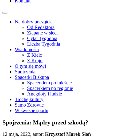
Kontakt
Na dobry początek
Od Redaktora
Złapane w sieci
Cytat Tygodnia
Liczba Tygodnia
Wiadomości
Z Kielc
Z Kraju
O tym się mówi
Spojrzenia
Spacerki Biskupa
Spacerkiem po mieście
Spacerkiem po regionie
Anegdoty i ludzie
Trochę kultury
Samo Zdrowie
W świecie sportu
Spojrzenia: Mądry przed szkodą?
12 maja, 2022, autor:
Krzysztof Marek Słoń