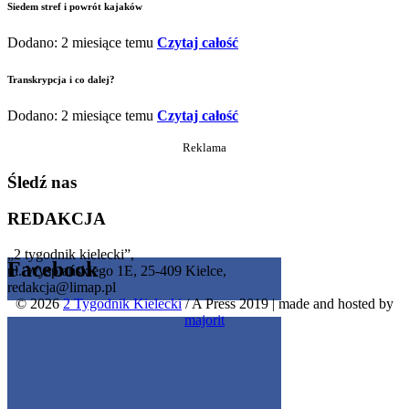
Siedem stref i powrót kajaków
Dodano: 2 miesiące temu
Czytaj całość
Transkrypcja i co dalej?
Dodano: 2 miesiące temu
Czytaj całość
Reklama
Śledź nas
REDAKCJA
„2 tygodnik kielecki”,
Facebook
ul. Wyspiańskiego 1E, 25-409 Kielce,
redakcja@limap.pl
© 2026
2 Tygodnik Kielecki
/ A Press 2019
|
made and hosted by
Get the Facebook Likebox Slider Pro for WordPress
majorit