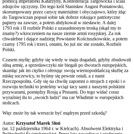
pomocą imperatorki Katarzyny, Konfederacja Targowicka i scala
zdrajców ojczyzny. Do tego król Stanisław August Poniatowski,
skorumpowany przez carycę materialnie i obyczajowo, który idąc
do Targowiczan popsuł sobie tak dobrze rokujące patriotyczne
papiery na zawsze, a potem abdykował w niesławie. A dalej
1793 rok i II rozbiór Polski z uzasadnionym troską (skąd my to
znamy?) wkroczeniem na nasze ziemie armii rosyjskiej. Za rok
chwalebne i dające nadzieję Powstanie Kościuszkowskie, a potem
czarny 1795 rok i trzeci, ostatni, bo już nic nie zostało, Rozbiór
Polski.
Czasem myślę: gdyby się wtedy w maju dogadali, gdyby zbudowali
silną armię, a sprzedawczyki nie biegali po dworach europejskich,
skamląc jak im ciężko i oferując swoją wiernopoddańczą służbę za
miskę soczewicy, to byśmy się pewnie ostali, a z nami
Rzeczpospolita. Gdy się na chwilę zapomni o strojach z epoki i o
rozwoju techniki to jesteśmy wciąż tacy sami z naszymi polskimi
przywarami, pomiędzy Rosją a Prusami. Do tego widać coraz
wyraźniej ilu to „swoich ludzi” ma car Władimir w europejskich
stolicach.
Więc może by tak wreszcie być mądrym przed szkodą?
Autor:
Krzysztof Marek Słoń
(ur. 12 października 1964 r. w Kielcach). Absolwent Elektryka i
Politechniki Świętokrzyskiej. Przez lata zawodowo i społecznie