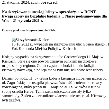
21 stycznia, 2024, autor:
oprac.red.
Na skrzyżowaniu uważaj, bilety w sprzedaży, a w RCNT
trwają zapisy na bezpłatne badania… Nasze podsumowanie dla
Was – 21 stycznia 2021 r.
Czarny punkt na drogowej mapie Kielc
18.10.2022 r., wypadek na skrzyżowaniu ulic Gosiewskiego i 
Fot. Komenda Miejska Policji w Kielcach
Kolejny wypadek na skrzyżowaniu ulic Gosiewskiego i 1 Maja w
Kielcach. Staje się ono powoli czarnym punktem na drogowej
mapie stolicy regionu. Od lat często dochodzi tam do kolizji,
kierowcy narzekają, a policja ma w tym miejscu pełne ręce roboty.
Dzisiaj, po godz. 11, 37-letnia kobieta kierującą citroenem jadąca od
ul. Zagnańskiej nie ustąpiła pierwszeństwa 40-letniemu kierowcy
volkswagena, który jechał ul. 1 Maja od al. IX Wieków Kielc w
stronę osiedla Herby. Tym razem zniszczone zostały tylko
samochody. Żaden z uczestników zdarzenia nie ucierpiał. Kierowcy
byli trzeźwi.