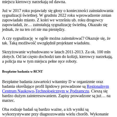
miejscu kierowcy narzekają od dawna.
Już w 2017 roku pojawiały się głosy o konieczności zainstalowania
sygnalizacji świetlnej. W grudniu 2022 roku wprowadzenie zmian
zapowiadało miasto. Z kolei we wrześniu ub. roku drogowcy
zapowiadali, że… zainstalują sygnalizację świetlną. Okazało się
jednak, że na ten cel nie ma pieniędzy.
A czy sygnalizację w ogóle można zainstalować? Okazuje się, że
tak. Taką możliwość uwzględnił projektant wiaduktu.
Skrzyżowanie wybudowano w latach 2011-2013. Za ok. 100 mln
złotych. Od lat często dochodzi tam do kolizji, kierowcy narzekają,
a policja ma w tym miejscu pełne ręce roboty.
Bezpłatne badania w RCNT
Bezpłatne badania zawartości witaminy D w organizmie oraz
badania określające profil lipidowy prowadzone są
Regionalnym
Centrum Naukowo-Technologicznym w Podzamczu
. Cieszą się
bardzo dużym zainteresowaniem. Zapisy prowadzone są już… na
marzec.
Oba rodzaje badań są bardzo ważne, a ich wyniki są
wykorzystywane przy diagnozowaniu wielu chorób. Wykonanie