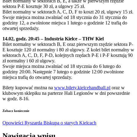
Bilet normalny w sektorach B, E, a także w pierwszym rzędzie
sektora P-E kosztuje 30 zł, a ulgowy 25 zł.
Bilet normalny w sektorach A, C, D, F to koszt 20 zł, ulgowy 15 zł.
Swoje miejsca można zwalniać od 18 stycznia do 31 stycznia do
godziny 12, a zwolnione miejsca 1 lutego o godzinie 12 trafią do
otwartej sprzedaży.
14.02, godz. 20:45 – Industria Kielce – THW Kiel
Bilet normalny w sektorach B, E oraz pierwszym rzędzie sektora P-
E kosztuje 120 zł normalny i 80 zł ulgowy. Z kolei bilet normalny w
sektorach A, C, D, F, P-D, kolejnych rzędach P-E i P-F kosztują 90
zł normalny i 60 zł ulgowy.
Swoje miejsca można zwalniać od 18 stycznia do 6 lutego do
godziny 20:00. Następnie 7 lutego o godzinie 12:00 zwolnione
miejsca trafią do otwartej sprzedaży.
Bilety kupować można na
www.bilety.kielcehandball.pl
oraz w
klubowym sklepiku na parterze Hali Legionów w dni powszednie
w godz. 8-16.
Zobacz koniecznie
Opowieści Ryszarda Biskupa o starych Kielcach
Nawigacja wpisu