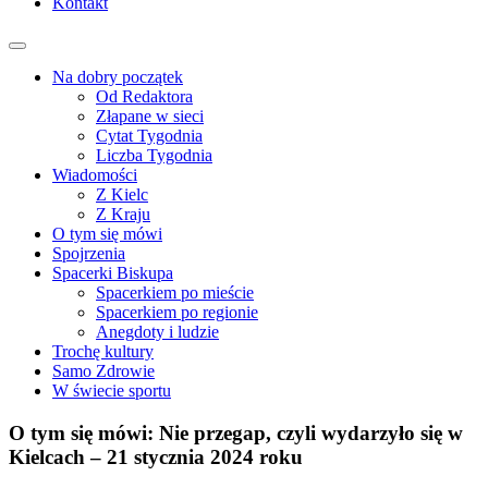
Kontakt
Na dobry początek
Od Redaktora
Złapane w sieci
Cytat Tygodnia
Liczba Tygodnia
Wiadomości
Z Kielc
Z Kraju
O tym się mówi
Spojrzenia
Spacerki Biskupa
Spacerkiem po mieście
Spacerkiem po regionie
Anegdoty i ludzie
Trochę kultury
Samo Zdrowie
W świecie sportu
O tym się mówi: Nie przegap, czyli wydarzyło się w
Kielcach – 21 stycznia 2024 roku