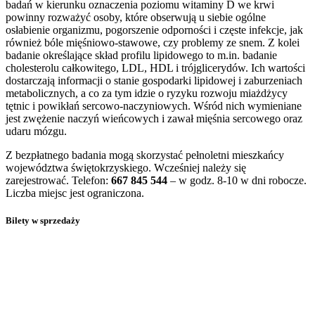
badań w kierunku oznaczenia poziomu witaminy D we krwi
powinny rozważyć osoby, które obserwują u siebie ogólne
osłabienie organizmu, pogorszenie odporności i częste infekcje, jak
również bóle mięśniowo-stawowe, czy problemy ze snem. Z kolei
badanie określające skład profilu lipidowego to m.in. badanie
cholesterolu całkowitego, LDL, HDL i trójglicerydów. Ich wartości
dostarczają informacji o stanie gospodarki lipidowej i zaburzeniach
metabolicznych, a co za tym idzie o ryzyku rozwoju miażdżycy
tętnic i powikłań sercowo-naczyniowych. Wśród nich wymieniane
jest zwężenie naczyń wieńcowych i zawał mięśnia sercowego oraz
udaru mózgu.
Z bezpłatnego badania mogą skorzystać pełnoletni mieszkańcy
województwa świętokrzyskiego. Wcześniej należy się
zarejestrować. Telefon:
667 845 544
– w godz. 8-10 w dni robocze.
Liczba miejsc jest ograniczona.
Bilety w sprzedaży