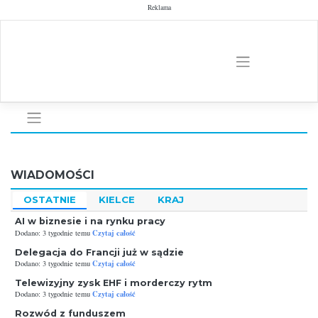
Skip
Reklama
to
content
WIADOMOŚCI
OSTATNIE
KIELCE
KRAJ
AI w biznesie i na rynku pracy
Czytaj całość
Dodano: 3 tygodnie temu
Delegacja do Francji już w sądzie
Czytaj całość
Dodano: 3 tygodnie temu
Telewizyjny zysk EHF i morderczy rytm
Czytaj całość
Dodano: 3 tygodnie temu
Rozwód z funduszem