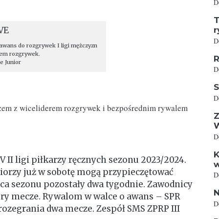
D
T
r
D
 awans do rozgrywek I ligi mężczyzn
erem rozgrywek.
R
e Junior
D
S
D
razem z wiceliderem rozgrywek i bezpośrednim rywalem
Z
D
K
IV II ligi piłkarzy ręcznych sezonu 2023/2024.
w
iorzy już w sobotę mogą przypieczętować
D
ońca sezonu pozostały dwa tygodnie. Zawodnicy
N
ztery mecze. Rywalom w walce o awans – SPR
D
rozegrania dwa mecze. Zespół SMS ZPRP III