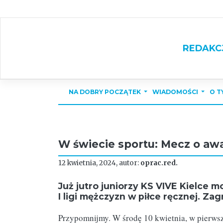
Skip
to
content
REDAKC
NA DOBRY POCZĄTEK
WIADOMOŚCI
O T
W świecie sportu: Mecz o awan
12 kwietnia, 2024, autor:
oprac.red.
Już jutro juniorzy KS VIVE Kielce
I ligi mężczyzn w piłce ręcznej. Za
Przypomnijmy. W środę 10 kwietnia, w pierws