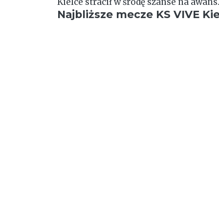
Kielce stracił w środę szanse na awans
Najbliższe mecze KS VIVE Ki