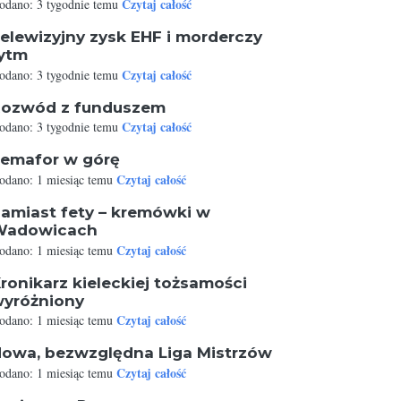
Czytaj całość
odano: 3 tygodnie temu
elewizyjny zysk EHF i morderczy
ytm
Czytaj całość
odano: 3 tygodnie temu
ozwód z funduszem
Czytaj całość
odano: 3 tygodnie temu
emafor w górę
Czytaj całość
odano: 1 miesiąc temu
amiast fety – kremówki w
Wadowicach
Czytaj całość
odano: 1 miesiąc temu
ronikarz kieleckiej tożsamości
yróżniony
Czytaj całość
odano: 1 miesiąc temu
owa, bezwzględna Liga Mistrzów
Czytaj całość
odano: 1 miesiąc temu