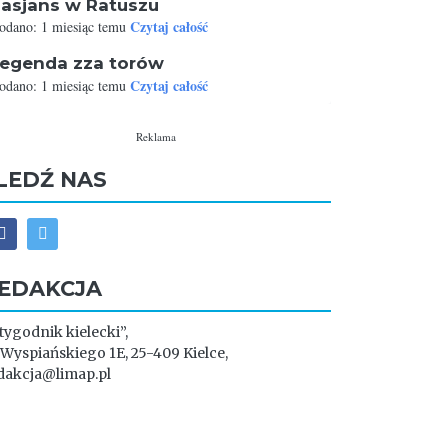
asjans w Ratuszu
Czytaj całość
odano: 1 miesiąc temu
egenda zza torów
Czytaj całość
odano: 1 miesiąc temu
Reklama
LEDŹ NAS
EDAKCJA
 tygodnik kielecki”,
. Wyspiańskiego 1E, 25-409 Kielce,
dakcja@limap.pl