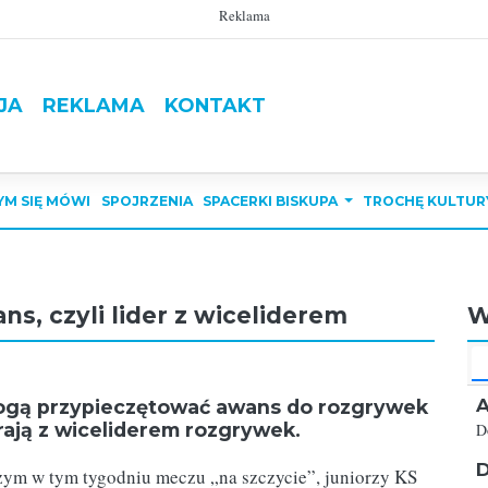
Reklama
JA
REKLAMA
KONTAKT
YM SIĘ MÓWI
SPOJRZENIA
SPACERKI BISKUPA
TROCHĘ KULTUR
s, czyli lider z wiceliderem
W
A
 mogą przypieczętować awans do rozgrywek
grają z wiceliderem rozgrywek.
D
D
zym w tym tygodniu meczu „na szczycie”, juniorzy KS