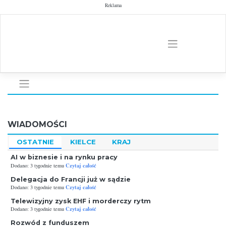
Skip
Reklama
to
content
WIADOMOŚCI
OSTATNIE
KIELCE
KRAJ
AI w biznesie i na rynku pracy
Czytaj całość
Dodano: 3 tygodnie temu
Delegacja do Francji już w sądzie
Czytaj całość
Dodano: 3 tygodnie temu
Telewizyjny zysk EHF i morderczy rytm
Czytaj całość
Dodano: 3 tygodnie temu
Rozwód z funduszem