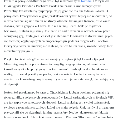
Francuski pomysł od dłuższego czasu był realizowany w
Koronie
. Drużyna od
kilku tygodni (w lidze i Pucharze Polski) nie zaznała smaku zwycięstwa.
Prezentuje katastrofalną dyspozycję, w jej grze nie ma ani ładu ani składu. O
pomysłach, kreatywności w grze, zaskakiwaniu rywali lepiej nie wspominać, bo
można narazić się na śmiech ze strony kibiców. Dzisiejsza Korona jest o wiele
słabsza, niż ta grająca w I lidze. Nie ma w niej lidera, brakuje mądrości
boiskowej, stabilizacji formy. Jest za to aż nadto strachu w oczach, obaw przed
ofensywną grą, utratą gola. Zespół jest zlepkiem kilkunastu mało rozumiejących
się facetów, wyglądających na zmęczonych już podczas rozgrzewki. Facetów,
którzy wychodzą na murawę nie dlatego, że jest to ich praca, swoiste hobby, lecz
niewolniczy przymus.
Przykro to pisać, ale głównym winowajcą tej sytuacji był Leszek Ojrzyński.
Mimo degrengolady, prezentowaniu drugoligowego poziomu, szkoleniowiec
karmił wszystkich „pozytywnym optymizmem”. To dziękował chłopakom za
walkę, to zrzucał porażkę na pecha, brak szczęścia. Lubię i szanuję trenera,
uważam za konkretnego mężczyznę. Tym razem jednak stchórzył, nie podając się
do dymisji.
Jestem też przekonany, że wraz z Ojrzyńskim z klubem powinno pożegnać się
również kilku społecznych pseudodoradców. Ludzi zasiadających w fotelach VIP,
ale tak naprawdę szkodzących klubowi. Ludzi szukających swojej tożsamości,
swojego ego na płaszczyźnie, o której nie mają pojęcia. Oni, na równi z trenerem
przyczynili się do aktualnej, fatalnej atmosfery. No, bo jak zrozumieć fakt, że
jeszcze przed gwizdkiem kończącym mecz z Piastem Gliwice część młyna była