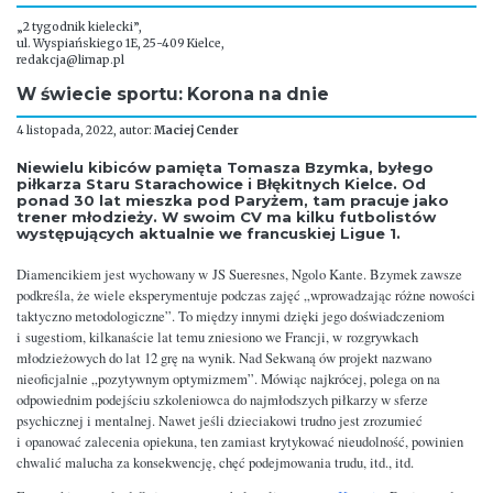
„2 tygodnik kielecki”,
ul. Wyspiańskiego 1E, 25-409 Kielce,
redakcja@limap.pl
W świecie sportu: Korona na dnie
4 listopada, 2022, autor:
Maciej Cender
Niewielu kibiców pamięta Tomasza Bzymka, byłego
piłkarza Staru Starachowice i Błękitnych Kielce. Od
ponad 30 lat mieszka pod Paryżem, tam pracuje jako
trener młodzieży. W swoim CV ma kilku futbolistów
występujących aktualnie we francuskiej Ligue 1.
Diamencikiem jest wychowany w JS Sueresnes, Ngolo Kante. Bzymek zawsze
podkreśla, że wiele eksperymentuje podczas zajęć „wprowadzając różne nowości
taktyczno metodologiczne”. To między innymi dzięki jego doświadczeniom
i sugestiom, kilkanaście lat temu zniesiono we Francji, w rozgrywkach
młodzieżowych do lat 12 grę na wynik. Nad Sekwaną ów projekt nazwano
nieoficjalnie „pozytywnym optymizmem”. Mówiąc najkrócej, polega on na
odpowiednim podejściu szkoleniowca do najmłodszych piłkarzy w sferze
psychicznej i mentalnej. Nawet jeśli dzieciakowi trudno jest zrozumieć
i opanować zalecenia opiekuna, ten zamiast krytykować nieudolność, powinien
chwalić malucha za konsekwencję, chęć podejmowania trudu, itd., itd.