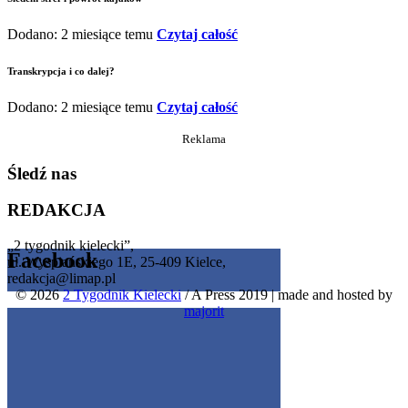
Dodano: 2 miesiące temu
Czytaj całość
Transkrypcja i co dalej?
Dodano: 2 miesiące temu
Czytaj całość
Reklama
Śledź nas
REDAKCJA
„2 tygodnik kielecki”,
Facebook
ul. Wyspiańskiego 1E, 25-409 Kielce,
redakcja@limap.pl
© 2026
2 Tygodnik Kielecki
/ A Press 2019
|
made and hosted by
Get the Facebook Likebox Slider Pro for WordPress
majorit