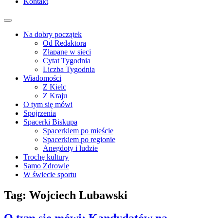
Kontakt
Na dobry początek
Od Redaktora
Złapane w sieci
Cytat Tygodnia
Liczba Tygodnia
Wiadomości
Z Kielc
Z Kraju
O tym się mówi
Spojrzenia
Spacerki Biskupa
Spacerkiem po mieście
Spacerkiem po regionie
Anegdoty i ludzie
Trochę kultury
Samo Zdrowie
W świecie sportu
Tag:
Wojciech Lubawski
O tym się mówi: Kandydatów na