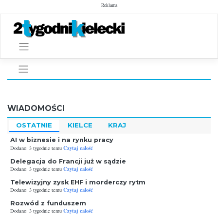
Skip
Reklama
to
content
WIADOMOŚCI
OSTATNIE
KIELCE
KRAJ
AI w biznesie i na rynku pracy
Czytaj całość
Dodano: 3 tygodnie temu
Delegacja do Francji już w sądzie
Czytaj całość
Dodano: 3 tygodnie temu
Telewizyjny zysk EHF i morderczy rytm
Czytaj całość
Dodano: 3 tygodnie temu
Rozwód z funduszem
Czytaj całość
Dodano: 3 tygodnie temu