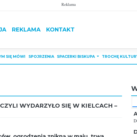
Reklama
JA
REKLAMA
KONTAKT
YM SIĘ MÓWI
SPOJRZENIA
SPACERKI BISKUPA
TROCHĘ KULTUR
W
 CZYLI WYDARZYŁO SIĘ W KIELCACH –
A
D
D
ców,
ogrodzenia znikną w maju, trwa