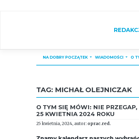
Skip
to
content
REDAKC
NA DOBRY POCZĄTEK
WIADOMOŚCI
O T
TAG:
MICHAŁ OLEJNICZAK
O TYM SIĘ MÓWI: NIE PRZEGAP,
25 KWIETNIA 2024 ROKU
25 kwietnia, 2024, autor:
oprac.red.
Znamy kalendarz naszych wybrań