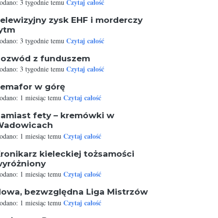
Czytaj całość
odano: 3 tygodnie temu
elewizyjny zysk EHF i morderczy
ytm
Czytaj całość
odano: 3 tygodnie temu
ozwód z funduszem
Czytaj całość
odano: 3 tygodnie temu
emafor w górę
Czytaj całość
odano: 1 miesiąc temu
amiast fety – kremówki w
Wadowicach
Czytaj całość
odano: 1 miesiąc temu
ronikarz kieleckiej tożsamości
yróżniony
Czytaj całość
odano: 1 miesiąc temu
owa, bezwzględna Liga Mistrzów
Czytaj całość
odano: 1 miesiąc temu