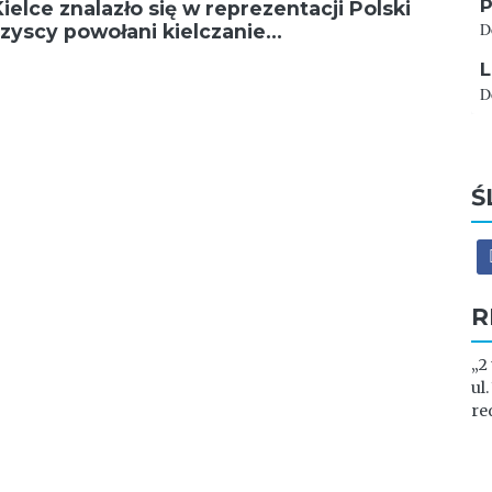
P
ielce znalazło się w reprezentacji Polski
D
szyscy powołani kielczanie…
L
D
Ś
R
„2
ul
re