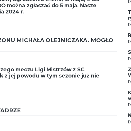
D
BO można zgłaszać do 5 maja
.
Nasze
a 2024 r.
T
r
D
R
EZONU MICHAŁA OLEJNICZAKA. MOGŁO
D
S
D
szego meczu Ligi Mistrzów z SC
Z
k z jej powodu w tym sezonie już nie
D
K
w
D
KADRZE
N
D