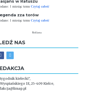
asjans w Ratuszu
Czytaj całość
odano: 1 miesiąc temu
egenda zza torów
Czytaj całość
odano: 1 miesiąc temu
Reklama
LEDŹ NAS
EDAKCJA
 tygodnik kielecki”,
. Wyspiańskiego 1E, 25-409 Kielce,
dakcja@limap.pl