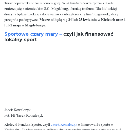
Teraz poprzeczka idzie mocno w górę. W ¼ finału piłkarze ręczni z Kielc
zmierzą się z niemieckim S.C. Magdeburg, obrońcą trofeum. Dla kieleckiej
drużyny będzie to okazja do rewanżu za ubiegłoroczny finał rozgrywek, który
Mecze odbędą się 24 lub 25 kwietnia w Kielcach oraz 1
przegrała po dogrywce.
lub 2 maja w Magdeburgu.
Sportowe czary mary –
czyli jak finansować
lokalny sport
Jacek Kowalczyk.
Fot. FB/Jacek Kowalczyk
Kielecki Fundusz Sportu, czyli
Jacek Kowalczyk
o finansowaniu sportu w
Kielcach: „Niedomówienia, półprawdy i personalne uprzedzenia nie mogą być