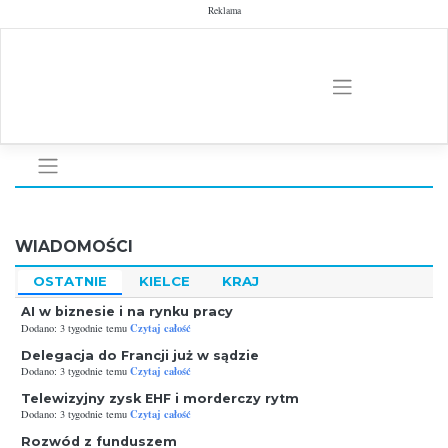
Skip
Reklama
to
content
WIADOMOŚCI
OSTATNIE
KIELCE
KRAJ
AI w biznesie i na rynku pracy
Czytaj całość
Dodano: 3 tygodnie temu
Delegacja do Francji już w sądzie
Czytaj całość
Dodano: 3 tygodnie temu
Telewizyjny zysk EHF i morderczy rytm
Czytaj całość
Dodano: 3 tygodnie temu
Rozwód z funduszem