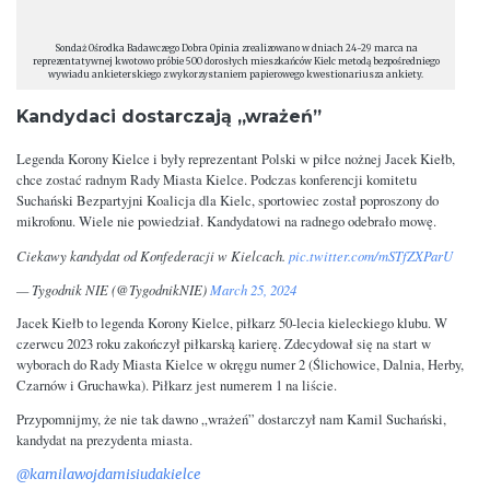
Sondaż Ośrodka Badawczego Dobra Opinia zrealizowano w dniach 24-29 marca na
reprezentatywnej kwotowo próbie 500 dorosłych mieszkańców Kielc metodą bezpośredniego
wywiadu ankieterskiego z wykorzystaniem papierowego kwestionariusza ankiety.
Kandydaci dostarczają „wrażeń”
Legenda Korony Kielce i były reprezentant Polski w piłce nożnej Jacek Kiełb,
chce zostać radnym Rady Miasta Kielce. Podczas konferencji komitetu
Suchański Bezpartyjni Koalicja dla Kielc, sportowiec został poproszony do
mikrofonu. Wiele nie powiedział. Kandydatowi na radnego odebrało mowę.
Ciekawy kandydat od Konfederacji w Kielcach.
pic.twitter.com/mSTfZXParU
— Tygodnik NIE (@TygodnikNIE)
March 25, 2024
Jacek Kiełb to legenda Korony Kielce, piłkarz 50-lecia kieleckiego klubu. W
czerwcu 2023 roku zakończył piłkarską karierę. Zdecydował się na start w
wyborach do Rady Miasta Kielce w okręgu numer 2 (Ślichowice, Dalnia, Herby,
Czarnów i Gruchawka). Piłkarz jest numerem 1 na liście.
Przypomnijmy, że nie tak dawno „wrażeń” dostarczył nam Kamil Suchański,
kandydat na prezydenta miasta.
@kamilawojdamisiudakielce