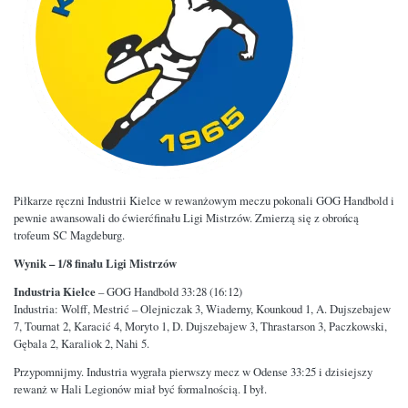
Piłkarze ręczni Industrii Kielce w rewanżowym meczu pokonali GOG Handbold i
pewnie awansowali do ćwierćfinału Ligi Mistrzów. Zmierzą się z obrońcą
trofeum SC Magdeburg.
Wynik – 1/8 finału Ligi Mistrzów
Industria Kielce
– GOG Handbold 33:28 (16:12)
Industria: Wolff, Mestrić – Olejniczak 3, Wiaderny, Kounkoud 1, A. Dujszebajew
7, Tournat 2, Karacić 4, Moryto 1, D. Dujszebajew 3, Thrastarson 3, Paczkowski,
Gębala 2, Karaliok 2, Nahi 5.
Przypomnijmy. Industria wygrała pierwszy mecz w Odense 33:25 i dzisiejszy
rewanż w Hali Legionów miał być formalnością. I był.