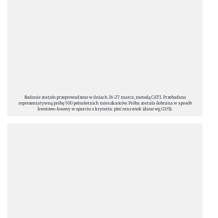
Badanie zostało przeprowadzone w dniach 26-27 marca, metodą CATI. Przebadano
reprezentatywną próbę 500 pełnoletnich mieszkańców. Próba została dobrana w sposób
kwotowo-losowy w oparciu o kryteria: płeć oraz wiek (dane wg GUS).