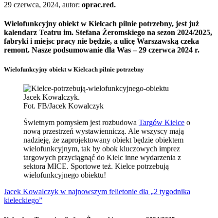
29 czerwca, 2024, autor:
oprac.red.
Wielofunkcyjny obiekt w Kielcach pilnie potrzebny, jest już
kalendarz Teatru im. Stefana Żeromskiego na sezon 2024/2025,
fabryki i miejsc pracy nie będzie, a ulicę Warszawską czeka
remont. Nasze podsumowanie dla Was – 29 czerwca 2024 r.
Wielofunkcyjny obiekt w Kielcach pilnie potrzebny
Jacek Kowalczyk.
Fot. FB/Jacek Kowalczyk
Świetnym pomysłem jest rozbudowa
Targów Kielce
o
nową przestrzeń wystawienniczą. Ale wszyscy mają
nadzieję, że zaprojektowany obiekt będzie obiektem
wielofunkcyjnym, tak by obok kluczowych imprez
targowych przyciągnąć do Kielc inne wydarzenia z
sektora MICE. Sportowe też. Kielce potrzebują
wielofunkcyjnego obiektu!
Jacek Kowalczyk w najnowszym felietonie dla „2 tygodnika
kieleckiego”