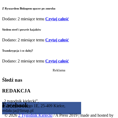
Z Ryszardem Biskupem spacer po zmroku
Dodano: 2 miesiące temu
Czytaj całość
Siedem stref i powrót kajaków
Dodano: 2 miesiące temu
Czytaj całość
Transkrypcja i co dalej?
Dodano: 2 miesiące temu
Czytaj całość
Reklama
Śledź nas
REDAKCJA
„2 tygodnik kielecki”,
Facebook
ul. Wyspiańskiego 1E, 25-409 Kielce,
redakcja@limap.pl
© 2026
2 Tygodnik Kielecki
/ A Press 2019
|
made and hosted by
Get the Facebook Likebox Slider Pro for WordPress