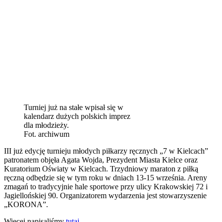
Turniej już na stałe wpisał się w
kalendarz dużych polskich imprez
dla młodzieży.
Fot. archiwum
III już edycję turnieju młodych piłkarzy ręcznych „7 w Kielcach”
patronatem objęła Agata Wojda, Prezydent Miasta Kielce oraz
Kuratorium Oświaty w Kielcach. Trzydniowy maraton z piłką
ręczną odbędzie się w tym roku w dniach 13-15 września. Areny
zmagań to tradycyjnie hale sportowe przy ulicy Krakowskiej 72 i
Jagiellońskiej 90. Organizatorem wydarzenia jest stowarzyszenie
„KORONA”.
Więcej napisaliśmy
tutaj
.