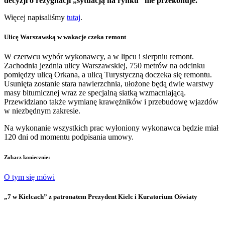
decyzji o rezygnacji „sytuacją na rynku” nie przekonuje.
Więcej napisaliśmy
tutaj
.
Ulicę Warszawską w wakacje czeka remont
W czerwcu wybór wykonawcy, a w lipcu i sierpniu remont.
Zachodnia jezdnia ulicy Warszawskiej, 750 metrów na odcinku
pomiędzy ulicą Orkana, a ulicą Turystyczną doczeka się remontu.
Usunięta zostanie stara nawierzchnia, ułożone będą dwie warstwy
masy bitumicznej wraz ze specjalną siatką wzmacniającą.
Przewidziano także wymianę krawężników i przebudowę wjazdów
w niezbędnym zakresie.
Na wykonanie wszystkich prac wyłoniony wykonawca będzie miał
120 dni od momentu podpisania umowy.
Zobacz koniecznie:
O tym się mówi
„7 w Kielcach” z patronatem Prezydent Kielc i Kuratorium Oświaty