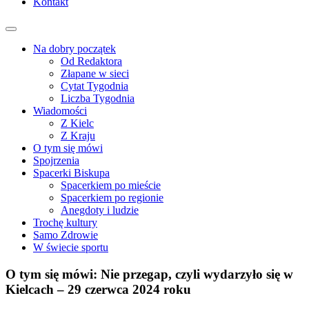
Kontakt
Na dobry początek
Od Redaktora
Złapane w sieci
Cytat Tygodnia
Liczba Tygodnia
Wiadomości
Z Kielc
Z Kraju
O tym się mówi
Spojrzenia
Spacerki Biskupa
Spacerkiem po mieście
Spacerkiem po regionie
Anegdoty i ludzie
Trochę kultury
Samo Zdrowie
W świecie sportu
O tym się mówi: Nie przegap, czyli wydarzyło się w
Kielcach – 29 czerwca 2024 roku