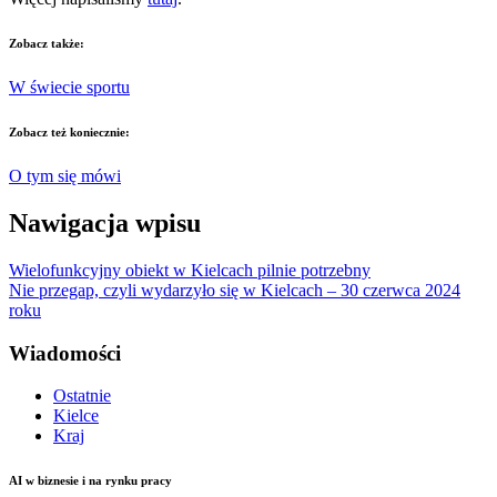
Zobacz także:
W świecie sportu
Zobacz też koniecznie:
O tym się mówi
Nawigacja wpisu
Wielofunkcyjny obiekt w Kielcach pilnie potrzebny
Nie przegap, czyli wydarzyło się w Kielcach – 30 czerwca 2024
roku
Wiadomości
Ostatnie
Kielce
Kraj
AI w biznesie i na rynku pracy