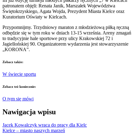
III już edycję turnieju młodych piłkarzy ręcznych „7 w Kielcach”
patronatem objęli: Renata Janik, Marszałek Województwa
Świętokrzyskiego, Agata Wojda, Prezydent Miasta Kielce oraz
Kuratorium Oświaty w Kielcach.
Przypomnijmy. Trzydniowy maraton z młodzieżową piłką ręczną
odbędzie się w tym roku w dniach 13-15 września. Areny zmagań
to tradycyjnie hale sportowe przy ulicy Krakowskiej 72 i
Jagiellońskiej 90. Organizatorem wydarzenia jest stowarzyszenie
„KORONA”.
Zobacz także:
W świecie sportu
Zobacz też koniecznie:
O tym się mówi
Nawigacja wpisu
Jacek Kowalczyk wraca do pracy dla Kielc
Kielce – miasto naszych marzeń