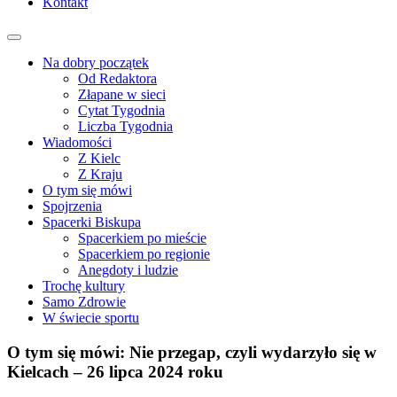
Kontakt
Na dobry początek
Od Redaktora
Złapane w sieci
Cytat Tygodnia
Liczba Tygodnia
Wiadomości
Z Kielc
Z Kraju
O tym się mówi
Spojrzenia
Spacerki Biskupa
Spacerkiem po mieście
Spacerkiem po regionie
Anegdoty i ludzie
Trochę kultury
Samo Zdrowie
W świecie sportu
O tym się mówi: Nie przegap, czyli wydarzyło się w
Kielcach – 26 lipca 2024 roku