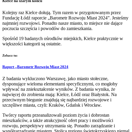
Kielce na szarym końcu
Kolejny raz Kielce dołują. Tym razem w przygotowanym przez
Fundację Łódź raporcie „Barometr Rozwoju Miast 2024”. Jesteśmy
najmniej rozwojowi. Ponadto nasze miasto, to miejsce nie dające
poczucia szczęścia i powodów do zamieszkania.
Spośród 19 badanych ośrodków miejskich, Kielce praktycznie w
większości kategorii są ostatnie.
Zobacz tu:
Raport „Barometr Rozwoju Miast 2024
Z badania wykluczono Warszawę, jako miasto stołeczne,
dysponujące wieloma elementami specyficznymi, co mogłoby
wpływać na zniekształcenie wyników. Z badania wynika, że
najwięcej do zrobienia mają: Kielce, Łódź oraz Białystok. Na
przeciwnym biegunie znajdują się najbardziej rozwojowe i
szczęśliwe miasta, czyli: Kraków, Gdańsk i Wrocław.
Twórcy raportu przeanalizowali poziom życia i dobrostan
mieszkańców, a także atrakcyjność ofert pracy i możliwości
rozwoju, perspektywy utrzymania się. Ponadto zarządzanie i
współzarządzanie miastem. Stolica regionu świętokrzyskiego niemal