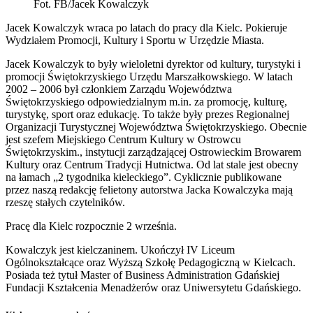
Fot. FB/Jacek Kowalczyk
Jacek Kowalczyk wraca po latach do pracy dla Kielc. Pokieruje
Wydziałem Promocji, Kultury i Sportu w Urzędzie Miasta.
Jacek Kowalczyk to były wieloletni dyrektor od kultury, turystyki i
promocji Świętokrzyskiego Urzędu Marszałkowskiego. W latach
2002 – 2006 był członkiem Zarządu Województwa
Świętokrzyskiego odpowiedzialnym m.in. za promocję, kulturę,
turystykę, sport oraz edukację. To także były prezes Regionalnej
Organizacji Turystycznej Województwa Świętokrzyskiego. Obecnie
jest szefem Miejskiego Centrum Kultury w Ostrowcu
Świętokrzyskim., instytucji zarządzającej Ostrowieckim Browarem
Kultury oraz Centrum Tradycji Hutnictwa. Od lat stale jest obecny
na łamach „2 tygodnika kieleckiego”. Cyklicznie publikowane
przez naszą redakcję felietony autorstwa Jacka Kowalczyka mają
rzeszę stałych czytelników.
Pracę dla Kielc rozpocznie 2 września.
Kowalczyk jest kielczaninem. Ukończył IV Liceum
Ogólnokształcące oraz Wyższą Szkołę Pedagogiczną w Kielcach.
Posiada też tytuł Master of Business Administration Gdańskiej
Fundacji Kształcenia Menadżerów oraz Uniwersytetu Gdańskiego.