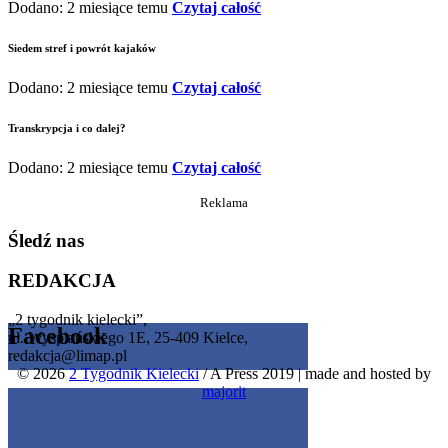
Dodano: 2 miesiące temu
Czytaj całość
Siedem stref i powrót kajaków
Dodano: 2 miesiące temu
Czytaj całość
Transkrypcja i co dalej?
Dodano: 2 miesiące temu
Czytaj całość
Reklama
Śledź nas
REDAKCJA
„2 tygodnik kielecki”,
Facebook
ul. Wyspiańskiego 1E, 25-409 Kielce,
redakcja@limap.pl
© 2026
2 Tygodnik Kielecki
/ A Press 2019
|
made and hosted by
Get the Facebook Likebox Slider Pro for WordPress
majorit