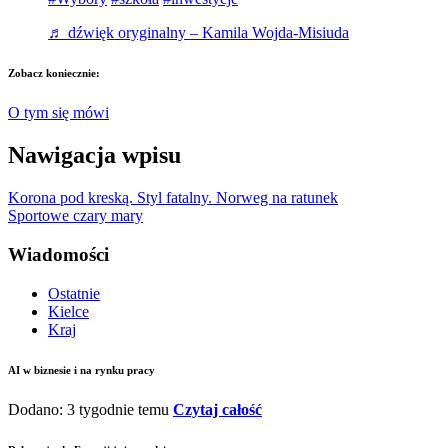
♬ dźwięk oryginalny – Kamila Wojda-Misiuda
Zobacz koniecznie:
O tym się mówi
Nawigacja wpisu
Korona pod kreską. Styl fatalny. Norweg na ratunek
Sportowe czary mary
Wiadomości
Ostatnie
Kielce
Kraj
AI w biznesie i na rynku pracy
Dodano: 3 tygodnie temu
Czytaj całość