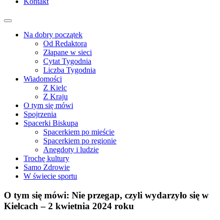
Kontakt
Na dobry początek
Od Redaktora
Złapane w sieci
Cytat Tygodnia
Liczba Tygodnia
Wiadomości
Z Kielc
Z Kraju
O tym się mówi
Spojrzenia
Spacerki Biskupa
Spacerkiem po mieście
Spacerkiem po regionie
Anegdoty i ludzie
Trochę kultury
Samo Zdrowie
W świecie sportu
O tym się mówi: Nie przegap, czyli wydarzyło się w
Kielcach – 2 kwietnia 2024 roku