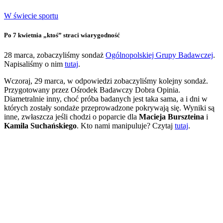
W świecie sportu
Po 7 kwietnia „ktoś” straci wiarygodność
28 marca, zobaczyliśmy sondaż
Ogólnopolskiej Grupy Badawczej
.
Napisaliśmy o nim
tutaj
.
Wczoraj, 29 marca, w odpowiedzi zobaczyliśmy kolejny sondaż.
Przygotowany przez Ośrodek Badawczy Dobra Opinia.
Diametralnie inny, choć próba badanych jest taka sama, a i dni w
których zostały sondaże przeprowadzone pokrywają się. Wyniki są
inne, zwłaszcza jeśli chodzi o poparcie dla
Macieja Burszteina
i
Kamila Suchańskiego
. Kto nami manipuluje? Czytaj
tutaj
.