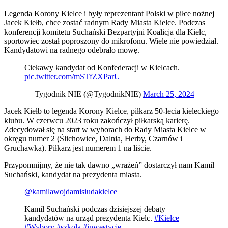
Legenda Korony Kielce i były reprezentant Polski w piłce nożnej
Jacek Kiełb, chce zostać radnym Rady Miasta Kielce. Podczas
konferencji komitetu Suchański Bezpartyjni Koalicja dla Kielc,
sportowiec został poproszony do mikrofonu. Wiele nie powiedział.
Kandydatowi na radnego odebrało mowę.
Ciekawy kandydat od Konfederacji w Kielcach.
pic.twitter.com/mSTfZXParU
— Tygodnik NIE (@TygodnikNIE)
March 25, 2024
Jacek Kiełb to legenda Korony Kielce, piłkarz 50-lecia kieleckiego
klubu. W czerwcu 2023 roku zakończył piłkarską karierę.
Zdecydował się na start w wyborach do Rady Miasta Kielce w
okręgu numer 2 (Ślichowice, Dalnia, Herby, Czarnów i
Gruchawka). Piłkarz jest numerem 1 na liście.
Przypomnijmy, że nie tak dawno „wrażeń” dostarczył nam Kamil
Suchański, kandydat na prezydenta miasta.
@kamilawojdamisiudakielce
Kamil Suchański podczas dzisiejszej debaty
kandydatów na urząd prezydenta Kielc.
#Kielce
#Wybory
#szkoła
#inwestycje