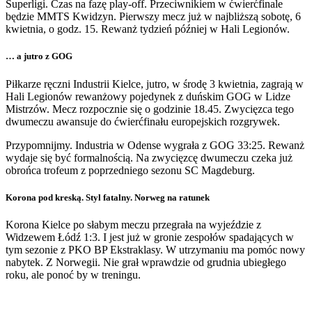
Superligi. Czas na fazę play-off. Przeciwnikiem w ćwierćfinale
będzie MMTS Kwidzyn. Pierwszy mecz już w najbliższą sobotę, 6
kwietnia, o godz. 15. Rewanż tydzień później w Hali Legionów.
… a jutro z GOG
Piłkarze ręczni Industrii Kielce, jutro, w środę 3 kwietnia, zagrają w
Hali Legionów rewanżowy pojedynek z duńskim GOG w Lidze
Mistrzów. Mecz rozpocznie się o godzinie 18.45. Zwycięzca tego
dwumeczu awansuje do ćwierćfinału europejskich rozgrywek.
Przypomnijmy. Industria w Odense wygrała z GOG 33:25. Rewanż
wydaje się być formalnością. Na zwycięzcę dwumeczu czeka już
obrońca trofeum z poprzedniego sezonu SC Magdeburg.
Korona pod kreską. Styl fatalny. Norweg na ratunek
Korona Kielce po słabym meczu przegrała na wyjeździe z
Widzewem Łódź 1:3. I jest już w gronie zespołów spadających w
tym sezonie z PKO BP Ekstraklasy. W utrzymaniu ma pomóc nowy
nabytek. Z Norwegii. Nie grał wprawdzie od grudnia ubiegłego
roku, ale ponoć by w treningu.