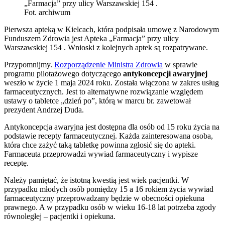
„Farmacja” przy ulicy Warszawskiej 154 .
Fot. archiwum
Pierwsza apteką w Kielcach, która podpisała umowę z Narodowym
Funduszem Zdrowia jest Apteka „Farmacja” przy ulicy
Warszawskiej 154 . Wnioski z kolejnych aptek są rozpatrywane.
Przypomnijmy.
Rozporządzenie Ministra Zdrowia
w sprawie
programu pilotażowego dotyczącego
antykoncepcji awaryjnej
weszło w życie 1 maja 2024 roku. Została włączona w zakres usług
farmaceutycznych. Jest to alternatywne rozwiązanie względem
ustawy o tabletce „dzień po”, którą w marcu br. zawetował
prezydent Andrzej Duda.
Antykoncepcja awaryjna jest dostępna dla osób od 15 roku życia na
podstawie recepty farmaceutycznej. Każda zainteresowana osoba,
która chce zażyć taką tabletkę powinna zgłosić się do apteki.
Farmaceuta przeprowadzi wywiad farmaceutyczny i wypisze
receptę.
Należy pamiętać, że istotną kwestią jest wiek pacjentki. W
przypadku młodych osób pomiędzy 15 a 16 rokiem życia wywiad
farmaceutyczny przeprowadzany będzie w obecności opiekuna
prawnego. A w przypadku osób w wieku 16-18 lat potrzeba zgody
równoległej – pacjentki i opiekuna.