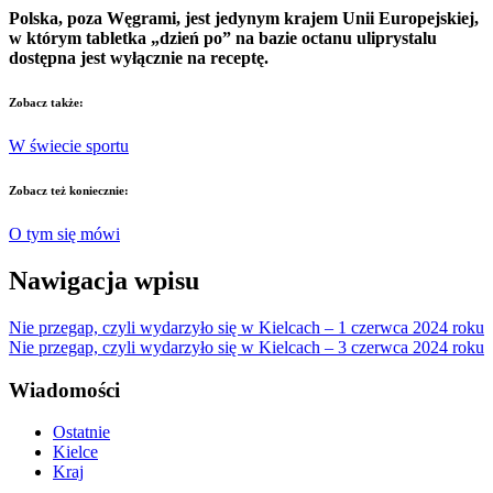
Polska, poza Węgrami, jest jedynym krajem Unii Europejskiej,
w którym tabletka „dzień po” na bazie octanu uliprystalu
dostępna jest wyłącznie na receptę.
Zobacz także:
W świecie sportu
Zobacz też koniecznie:
O tym się mówi
Nawigacja wpisu
Nie przegap, czyli wydarzyło się w Kielcach – 1 czerwca 2024 roku
Nie przegap, czyli wydarzyło się w Kielcach – 3 czerwca 2024 roku
Wiadomości
Ostatnie
Kielce
Kraj