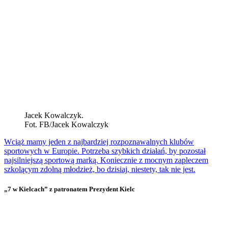
Jacek Kowalczyk.
Fot. FB/Jacek Kowalczyk
Wciąż mamy jeden z najbardziej rozpoznawalnych klubów
sportowych w Europie. Potrzeba szybkich działań, by pozostał
najsilniejszą sportową marką. Koniecznie z mocnym zapleczem
szkolącym zdolną młodzież, bo dzisiaj, niestety, tak nie jest.
„7 w Kielcach” z patronatem Prezydent Kielc