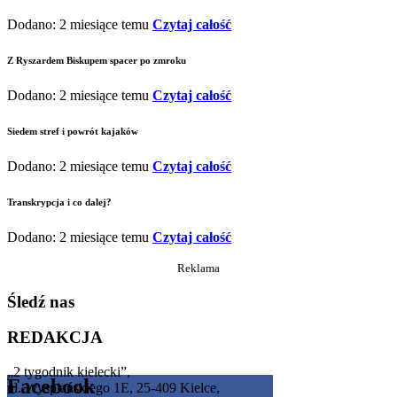
Dodano: 2 miesiące temu
Czytaj całość
Z Ryszardem Biskupem spacer po zmroku
Dodano: 2 miesiące temu
Czytaj całość
Siedem stref i powrót kajaków
Dodano: 2 miesiące temu
Czytaj całość
Transkrypcja i co dalej?
Dodano: 2 miesiące temu
Czytaj całość
Reklama
Śledź nas
REDAKCJA
„2 tygodnik kielecki”,
Facebook
ul. Wyspiańskiego 1E, 25-409 Kielce,