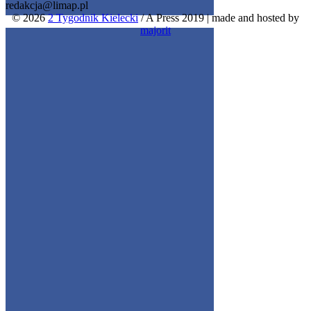
redakcja@limap.pl
© 2026
2 Tygodnik Kielecki
/ A Press 2019
|
made and hosted by
Get the Facebook Likebox Slider Pro for WordPress
majorit