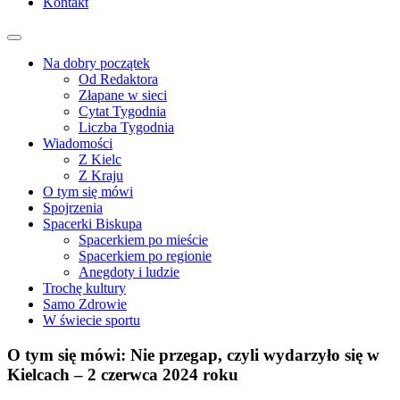
Kontakt
Na dobry początek
Od Redaktora
Złapane w sieci
Cytat Tygodnia
Liczba Tygodnia
Wiadomości
Z Kielc
Z Kraju
O tym się mówi
Spojrzenia
Spacerki Biskupa
Spacerkiem po mieście
Spacerkiem po regionie
Anegdoty i ludzie
Trochę kultury
Samo Zdrowie
W świecie sportu
O tym się mówi: Nie przegap, czyli wydarzyło się w
Kielcach – 2 czerwca 2024 roku