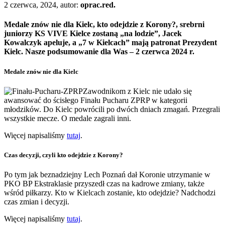
2 czerwca, 2024, autor:
oprac.red.
Medale znów nie dla Kielc, kto odejdzie z Korony?, srebrni
juniorzy KS VIVE Kielce zostaną „na lodzie”, Jacek
Kowalczyk apeluje, a „7 w Kielcach” mają patronat Prezydent
Kielc. Nasze podsumowanie dla Was – 2 czerwca 2024 r.
Medale znów nie dla Kielc
Zawodnikom z Kielc nie udało się
awansować do ścisłego Finału Pucharu ZPRP w kategorii
młodzików. Do Kielc powrócili po dwóch dniach zmagań. Przegrali
wszystkie mecze. O medale zagrali inni.
Więcej napisaliśmy
tutaj
.
Czas decyzji, czyli kto odejdzie z Korony?
Po tym jak beznadziejny Lech Poznań dał Koronie utrzymanie w
PKO BP Ekstraklasie przyszedł czas na kadrowe zmiany, także
wśród piłkarzy. Kto w Kielcach zostanie, kto odejdzie? Nadchodzi
czas zmian i decyzji.
Więcej napisaliśmy
tutaj
.