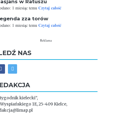
asjans w Ratuszu
Czytaj całość
odano: 1 miesiąc temu
egenda zza torów
Czytaj całość
odano: 1 miesiąc temu
Reklama
LEDŹ NAS
EDAKCJA
 tygodnik kielecki”,
. Wyspiańskiego 1E, 25-409 Kielce,
dakcja@limap.pl