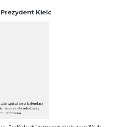
 Prezydent Kielc
stałe wpisał się w kalendarz
ich imprez dla młodzieży.
Fot. archiwum
nych „7 w Kielcach” patronatem objęła Agata Wojda,