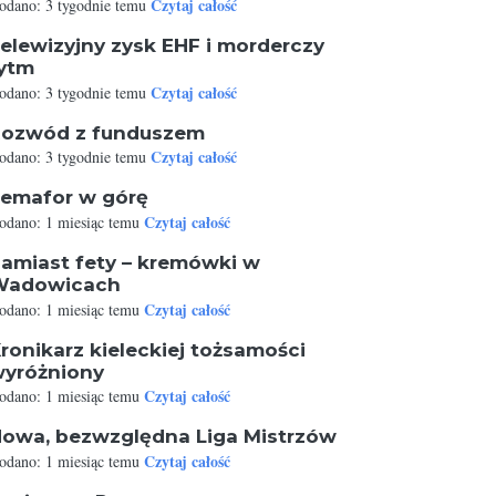
Czytaj całość
odano: 3 tygodnie temu
elewizyjny zysk EHF i morderczy
ytm
Czytaj całość
odano: 3 tygodnie temu
ozwód z funduszem
Czytaj całość
odano: 3 tygodnie temu
emafor w górę
Czytaj całość
odano: 1 miesiąc temu
amiast fety – kremówki w
Wadowicach
Czytaj całość
odano: 1 miesiąc temu
ronikarz kieleckiej tożsamości
yróżniony
Czytaj całość
odano: 1 miesiąc temu
owa, bezwzględna Liga Mistrzów
Czytaj całość
odano: 1 miesiąc temu