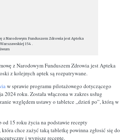
owę z Narodowym Funduszem Zdrowia jest Apteka
 Warszawskiej 154 .
chiwum
a umowę z Narodowym Funduszem Zdrowia jest Apteka
oski z kolejnych aptek są rozpatrywane.
wia
w sprawie programu pilotażowego dotyczącego
a 2024 roku. Została włączona w zakres usług
zanie względem ustawy o tabletce „dzień po”, którą w
b od 15 roku życia na podstawie recepty
która chce zażyć taką tabletkę powinna zgłosić się do
ceutyczny i wypisze receptę.