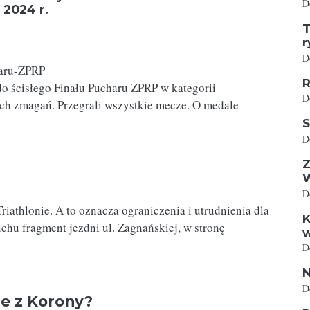
D
2024 r.
T
r
D
R
o ścisłego Finału Pucharu ZPRP w kategorii
D
ch zmagań. Przegrali wszystkie mecze. O medale
S
D
Z
D
athlonie. A to oznacza ograniczenia i utrudnienia dla
K
chu fragment jezdni ul. Zagnańskiej, w stronę
w
D
N
D
zie z Korony?