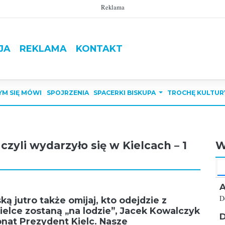
Reklama
JA
REKLAMA
KONTAKT
YM SIĘ MÓWI
SPOJRZENIA
SPACERKI BISKUPA
TROCHĘ KULTUR
czyli wydarzyło się w Kielcach – 1
W
A
D
ą jutro także omijaj, kto odejdzie z
Kielce zostaną „na lodzie”, Jacek Kowalczyk
D
onat Prezydent Kielc. Nasze