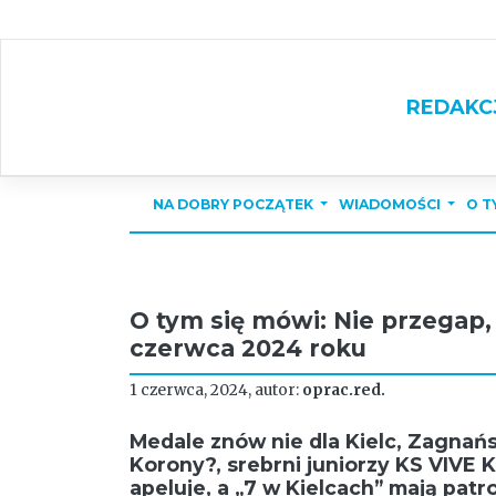
Skip
to
content
REDAKC
NA DOBRY POCZĄTEK
WIADOMOŚCI
O T
O tym się mówi: Nie przegap, 
czerwca 2024 roku
1 czerwca, 2024, autor:
oprac.red.
Medale znów nie dla Kielc, Zagnańsk
Korony?, srebrni juniorzy KS VIVE 
apeluje, a „7 w Kielcach” mają patr