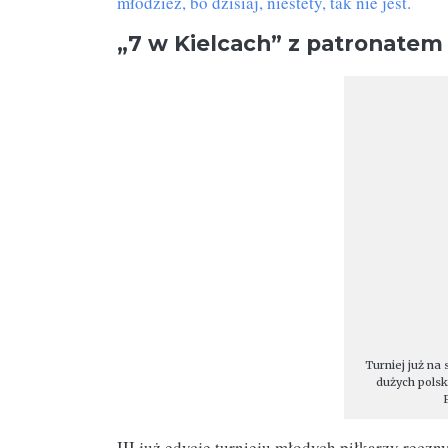
młodzież, bo dzisiaj, niestety, tak nie jest.
„7 w Kielcach” z patronatem
Turniej już na 
dużych polsk
III już edycję turnieju młodych piłkarzy ręcz