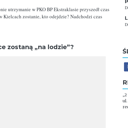
P
D
nie utrzymanie w PKO BP Ekstraklasie przyszedł czas
w Kielcach zostanie, kto odejdzie? Nadchodzi czas
L
D
ce zostaną „na lodzie”?
Ś
R
„2
ul
re