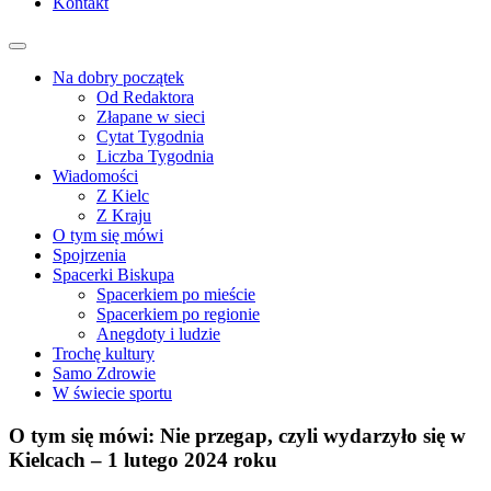
Kontakt
Na dobry początek
Od Redaktora
Złapane w sieci
Cytat Tygodnia
Liczba Tygodnia
Wiadomości
Z Kielc
Z Kraju
O tym się mówi
Spojrzenia
Spacerki Biskupa
Spacerkiem po mieście
Spacerkiem po regionie
Anegdoty i ludzie
Trochę kultury
Samo Zdrowie
W świecie sportu
O tym się mówi: Nie przegap, czyli wydarzyło się w
Kielcach – 1 lutego 2024 roku