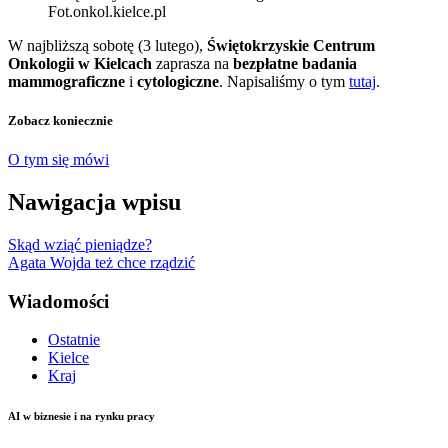
Fot.onkol.kielce.pl
W najbliższą sobotę (3 lutego),
Świętokrzyskie Centrum
Onkologii w Kielcach
zaprasza na
bezpłatne badania
mammograficzne
i
cytologiczne
. Napisaliśmy o tym
tutaj
.
Zobacz koniecznie
O tym się mówi
Nawigacja wpisu
Skąd wziąć pieniądze?
Agata Wojda też chce rządzić
Wiadomości
Ostatnie
Kielce
Kraj
AI w biznesie i na rynku pracy