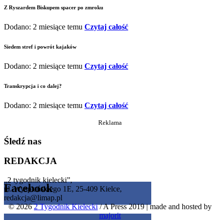
Z Ryszardem Biskupem spacer po zmroku
Dodano: 2 miesiące temu
Czytaj całość
Siedem stref i powrót kajaków
Dodano: 2 miesiące temu
Czytaj całość
Transkrypcja i co dalej?
Dodano: 2 miesiące temu
Czytaj całość
Reklama
Śledź nas
REDAKCJA
„2 tygodnik kielecki”,
Facebook
ul. Wyspiańskiego 1E, 25-409 Kielce,
redakcja@limap.pl
© 2026
2 Tygodnik Kielecki
/ A Press 2019
|
made and hosted by
Get the Facebook Likebox Slider Pro for WordPress
majorit