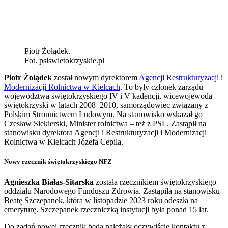
Piotr Żołądek.
Fot. pslswietokrzyskie.pl
Piotr Żołądek
został nowym dyrektorem
Agencji Restrukturyzacji i
Modernizacji Rolnictwa w Kielcach
. To były członek zarządu
województwa świętokrzyskiego IV i V kadencji, wicewojewoda
świętokrzyski w latach 2008–2010, samorządowiec związany z
Polskim Stronnictwem Ludowym. Na stanowisko wskazał go
Czesław Siekierski, Minister rolnictwa – też z PSL. Zastąpił na
stanowisku dyrektora Agencji i Restrukturyzacji i Modernizacji
Rolnictwa w Kielcach Józefa Cepila.
Nowy rzecznik świętokrzyskiego NFZ
Agnieszka Białas-Sitarska
została rzecznikiem świętokrzyskiego
oddziału Narodowego Funduszu Zdrowia. Zastąpiła na stanowisku
Beatę Szczepanek, która w listopadzie 2023 roku odeszła na
emeryturę. Szczepanek rzeczniczką instytucji była ponad 15 lat.
Do zadań nowej rzecznik będą należały oczywiście kontaktu z