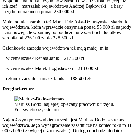
Wspomniana trójka urzędników zarobiła w 2023 roku więcej niż
ich szef – marszałek województwa Andrzej Bętkowski – z kasy
urzędu pobrał nieco ponad 230 000 zł.
Mniej od nich zarobiła też Maria Fidzińska-Dziurzyńska, skarbnik
województwa, która wprawdzie otrzymała ponad 55 000 zł nagrody
uznaniowej, ale w sumie, po podliczeniu wszystkich dodatków
zarobiła od 226 100 zł. do 228 500 zł.
Członkowie zarządu województwa też mają mniej, m.in:
– wicemarszałek Renata Janik – 217 200 zł
– wicemarszałek Marek Bogusławski – 213 600 zł
– członek zarządu Tomasz Jamka – 188 400 zł
Drogi sekretarz
Mariusz Bodo, najlepiej opłacany pracownik urzędu.
Fot. swietokrzyskie.pro
Najdroższym pracownikiem urzędu jest Mariusz Bodo, sekretarz
województwa. Jego wynagrodzenie zasadnicze na koniec roku to 11
000 zł (300 zł więcej niż marszałka). Do tego dochodzi dodatek