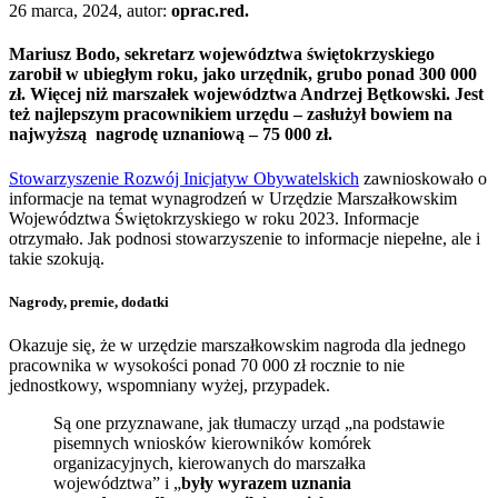
26 marca, 2024, autor:
oprac.red.
Mariusz Bodo, sekretarz województwa świętokrzyskiego
zarobił w ubiegłym roku, jako urzędnik, grubo ponad 300 000
zł. Więcej niż marszałek województwa Andrzej Bętkowski. Jest
też najlepszym pracownikiem urzędu – zasłużył bowiem na
najwyższą nagrodę uznaniową – 75 000 zł.
Stowarzyszenie Rozwój Inicjatyw Obywatelskich
zawnioskowało o
informacje na temat wynagrodzeń w Urzędzie Marszałkowskim
Województwa Świętokrzyskiego w roku 2023. Informacje
otrzymało. Jak podnosi stowarzyszenie to informacje niepełne, ale i
takie szokują.
Nagrody, premie, dodatki
Okazuje się, że w urzędzie marszałkowskim nagroda dla jednego
pracownika w wysokości ponad 70 000 zł rocznie to nie
jednostkowy, wspomniany wyżej, przypadek.
Są one przyznawane, jak tłumaczy urząd „na podstawie
pisemnych wniosków kierowników komórek
organizacyjnych, kierowanych do marszałka
województwa” i „
były wyrazem uznania