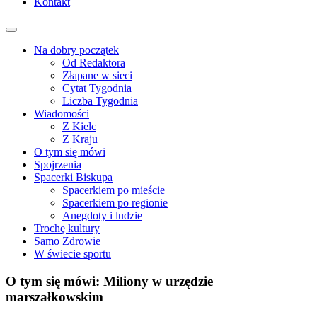
Kontakt
Na dobry początek
Od Redaktora
Złapane w sieci
Cytat Tygodnia
Liczba Tygodnia
Wiadomości
Z Kielc
Z Kraju
O tym się mówi
Spojrzenia
Spacerki Biskupa
Spacerkiem po mieście
Spacerkiem po regionie
Anegdoty i ludzie
Trochę kultury
Samo Zdrowie
W świecie sportu
O tym się mówi: Miliony w urzędzie
marszałkowskim