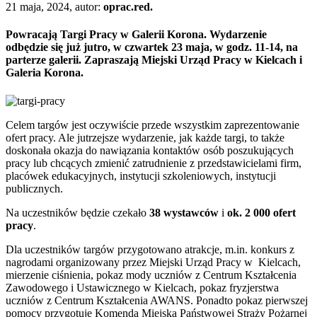
21 maja, 2024, autor:
oprac.red.
Powracają Targi Pracy w Galerii Korona. Wydarzenie
odbędzie się już jutro, w czwartek 23 maja, w godz. 11-14, na
parterze galerii. Zapraszają Miejski Urząd Pracy w Kielcach i
Galeria Korona.
Celem targów jest oczywiście przede wszystkim zaprezentowanie
ofert pracy. Ale jutrzejsze wydarzenie, jak każde targi, to także
doskonała okazja do nawiązania kontaktów osób poszukujących
pracy lub chcących zmienić zatrudnienie z przedstawicielami firm,
placówek edukacyjnych, instytucji szkoleniowych, instytucji
publicznych.
Na uczestników będzie czekało
38 wystawców
i
ok. 2 000 ofert
pracy
.
Dla uczestników targów przygotowano atrakcje, m.in. konkurs z
nagrodami organizowany przez Miejski Urząd Pracy w Kielcach,
mierzenie ciśnienia, pokaz mody uczniów z Centrum Kształcenia
Zawodowego i Ustawicznego w Kielcach, pokaz fryzjerstwa
uczniów z Centrum Kształcenia AWANS. Ponadto pokaz pierwszej
pomocy przygotuje Komenda Miejska Państwowej Straży Pożarnej