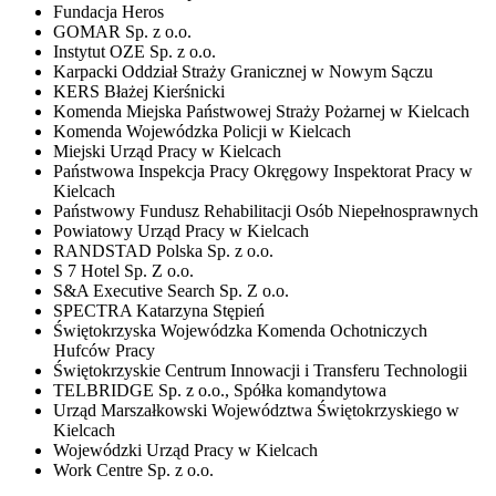
Fundacja Heros
GOMAR Sp. z o.o.
Instytut OZE Sp. z o.o.
Karpacki Oddział Straży Granicznej w Nowym Sączu
KERS Błażej Kierśnicki
Komenda Miejska Państwowej Straży Pożarnej w Kielcach
Komenda Wojewódzka Policji w Kielcach
Miejski Urząd Pracy w Kielcach
Państwowa Inspekcja Pracy Okręgowy Inspektorat Pracy w
Kielcach
Państwowy Fundusz Rehabilitacji Osób Niepełnosprawnych
Powiatowy Urząd Pracy w Kielcach
RANDSTAD Polska Sp. z o.o.
S 7 Hotel Sp. Z o.o.
S&A Executive Search Sp. Z o.o.
SPECTRA Katarzyna Stępień
Świętokrzyska Wojewódzka Komenda Ochotniczych
Hufców Pracy
Świętokrzyskie Centrum Innowacji i Transferu Technologii
TELBRIDGE Sp. z o.o., Spółka komandytowa
Urząd Marszałkowski Województwa Świętokrzyskiego w
Kielcach
Wojewódzki Urząd Pracy w Kielcach
Work Centre Sp. z o.o.