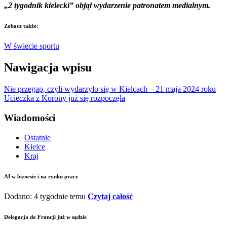
„2 tygodnik kielecki” objął wydarzenie patronatem medialnym.
Zobacz także:
W świecie sportu
Nawigacja wpisu
Nie przegap, czyli wydarzyło się w Kielcach – 21 maja 2024 roku
Ucieczka z Korony już się rozpoczęła
Wiadomości
Ostatnie
Kielce
Kraj
AI w biznesie i na rynku pracy
Dodano: 4 tygodnie temu
Czytaj całość
Delegacja do Francji już w sądzie