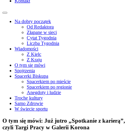
Kontakt
Na dobry początek
Od Redaktora
Złapane w sieci
Cytat Tygodnia
Liczba Tygodnia
Wiadomości
Z Kielc
Z Kraju
O tym się mówi
Spojrzenia
Spacerki Biskupa
Spacerkiem po mieście
Spacerkiem po regionie
Anegdoty i ludzie
Trochę kultury
Samo Zdrowie
W świecie sportu
O tym się mówi: Już jutro „Spotkanie z karierą”,
czyli Targi Pracy w Galerii Korona