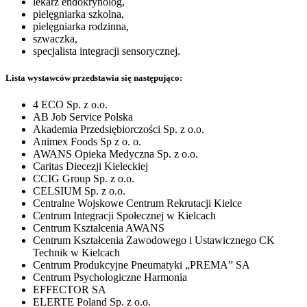
lekarz endokrynolog,
pielęgniarka szkolna,
pielęgniarka rodzinna,
szwaczka,
specjalista integracji sensorycznej.
Lista wystawców przedstawia się następująco:
4 ECO Sp. z o.o.
AB Job Service Polska
Akademia Przedsiębiorczości Sp. z o.o.
Animex Foods Sp z o. o.
AWANS Opieka Medyczna Sp. z o.o.
Caritas Diecezji Kieleckiej
CCIG Group Sp. z o.o.
CELSIUM Sp. z o.o.
Centralne Wojskowe Centrum Rekrutacji Kielce
Centrum Integracji Społecznej w Kielcach
Centrum Kształcenia AWANS
Centrum Kształcenia Zawodowego i Ustawicznego CK
Technik w Kielcach
Centrum Produkcyjne Pneumatyki „PREMA” SA
Centrum Psychologiczne Harmonia
EFFECTOR SA
ELERTE Poland Sp. z o.o.