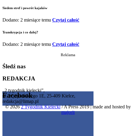
Siedem stref i powrót kajaków
Dodano: 2 miesiące temu
Czytaj całość
Transkrypcja i co dalej?
Dodano: 2 miesiące temu
Czytaj całość
Reklama
Śledź nas
REDAKCJA
„2 tygodnik kielecki”,
Facebook
ul. Wyspiańskiego 1E, 25-409 Kielce,
redakcja@limap.pl
© 2026
2 Tygodnik Kielecki
/ A Press 2019
|
made and hosted by
Get the Facebook Likebox Slider Pro for WordPress
majorit