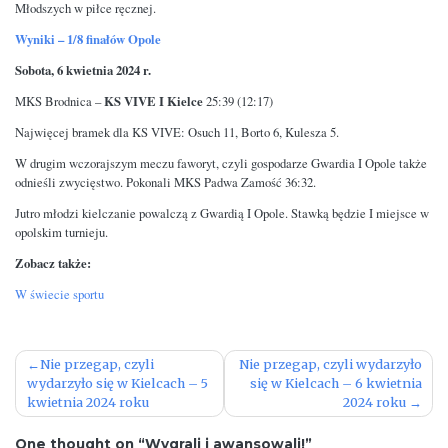
Młodszych w piłce ręcznej.
Wyniki – 1/8 finałów Opole
Sobota, 6 kwietnia 2024 r.
KS VIVE I Kielce
MKS Brodnica –
25:39 (12:17)
Najwięcej bramek dla KS VIVE: Osuch 11, Borto 6, Kulesza 5.
W drugim wczorajszym meczu faworyt, czyli gospodarze Gwardia I Opole także
odnieśli zwycięstwo. Pokonali MKS Padwa Zamość 36:32.
Jutro młodzi kielczanie powalczą z Gwardią I Opole. Stawką będzie I miejsce w
opolskim turnieju.
Zobacz także:
W świecie sportu
Nawigacja
Nie przegap, czyli
Nie przegap, czyli wydarzyło
wydarzyło się w Kielcach – 5
się w Kielcach – 6 kwietnia
wpisu
kwietnia 2024 roku
2024 roku
One thought on “Wygrali i awansowali!”