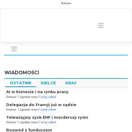
Skip
Reklama
to
content
WIADOMOŚCI
OSTATNIE
KIELCE
KRAJ
AI w biznesie i na rynku pracy
Czytaj całość
Dodano: 3 tygodnie temu
Delegacja do Francji już w sądzie
Czytaj całość
Dodano: 3 tygodnie temu
Telewizyjny zysk EHF i morderczy rytm
Czytaj całość
Dodano: 3 tygodnie temu
Rozwód z funduszem