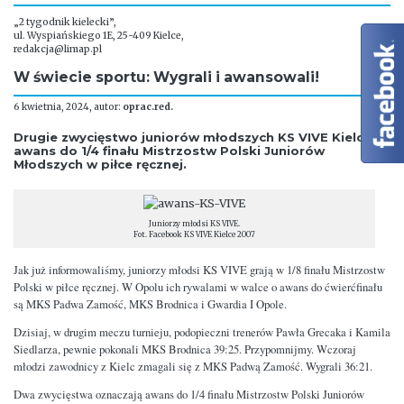
„2 tygodnik kielecki”,
ul. Wyspiańskiego 1E, 25-409 Kielce,
redakcja@limap.pl
W świecie sportu: Wygrali i awansowali!
6 kwietnia, 2024, autor:
oprac.red.
Drugie zwycięstwo juniorów młodszych KS VIVE Kielce i
awans do 1/4 finału Mistrzostw Polski Juniorów
Młodszych w piłce ręcznej.
Juniorzy młodsi KS VIVE.
Fot. Facebook KS VIVE Kielce 2007
Jak już informowaliśmy, juniorzy młodsi KS VIVE grają w 1/8 finału Mistrzostw
Polski w piłce ręcznej. W Opolu ich rywalami w walce o awans do ćwierćfinału
są MKS Padwa Zamość, MKS Brodnica i Gwardia I Opole.
Dzisiaj, w drugim meczu turnieju, podopieczni trenerów Pawła Grecaka i Kamila
Siedlarza, pewnie pokonali MKS Brodnica 39:25. Przypomnijmy. Wczoraj
młodzi zawodnicy z Kielc zmagali się z MKS Padwą Zamość. Wygrali 36:21.
Dwa zwycięstwa oznaczają awans do 1/4 finału Mistrzostw Polski Juniorów