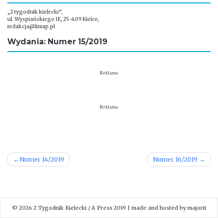
„2 tygodnik kielecki”,
ul. Wyspiańskiego 1E, 25-409 Kielce,
redakcja@limap.pl
Wydania: Numer 15/2019
Reklama
Reklama
Nawigacja
Numer 14/2019
Numer 16/2019
wpisu
© 2026
2 Tygodnik Kielecki
/ A Press 2019
|
made and hosted by
majorit