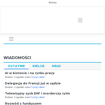
Skip
Reklama
to
content
WIADOMOŚCI
OSTATNIE
KIELCE
KRAJ
AI w biznesie i na rynku pracy
Czytaj całość
Dodano: 4 tygodnie temu
Delegacja do Francji już w sądzie
Czytaj całość
Dodano: 4 tygodnie temu
Telewizyjny zysk EHF i morderczy rytm
Czytaj całość
Dodano: 4 tygodnie temu
Rozwód z funduszem