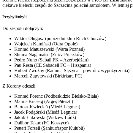
ciekawe kielecki zespół do Szczecina poleciał samolotem. W letniej 
Przybyli/ubyli
Do zespołu dołączyli:
Wiktor Długosz (poprzedni klub Ruch Chorzów)
Wojciech Kamiński (Odra Opole)
Konrad Matuszewski (Warta Poznań)
Shuma Nagamatsu (Znicz Pruszków)
Pedro Nuno (Sabail FK – Azerbejdżan)
Pau Resta (CE Sabadell FC – Hiszpania)
Hubert Zwoźny (Radunia Stężyca – powrót z wypożyczenia)
Marceli Zapytowski (Birkirkara FC)
Z Korony odeszli:
Konrad Forenc (Podbeskidzie Bielsko-Biała)
Marius Briceag (Argeș Piteszti)
Bartosz Kwiecień (Miedź Legnica)
Jacek Podgórski (Miedź Legnica)
Jakub Łukowski (Widzew Łódź)
Dalibor Takać (FC Koszyce)
Petteri Forsell (Şanlıurfaspor Kulubü)