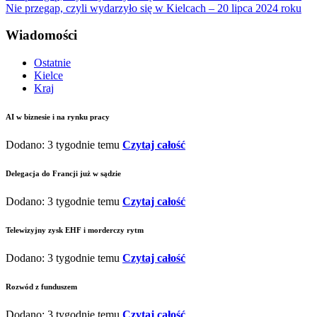
Nie przegap, czyli wydarzyło się w Kielcach – 20 lipca 2024 roku
Wiadomości
Ostatnie
Kielce
Kraj
AI w biznesie i na rynku pracy
Dodano: 3 tygodnie temu
Czytaj całość
Delegacja do Francji już w sądzie
Dodano: 3 tygodnie temu
Czytaj całość
Telewizyjny zysk EHF i morderczy rytm
Dodano: 3 tygodnie temu
Czytaj całość
Rozwód z funduszem
Dodano: 3 tygodnie temu
Czytaj całość