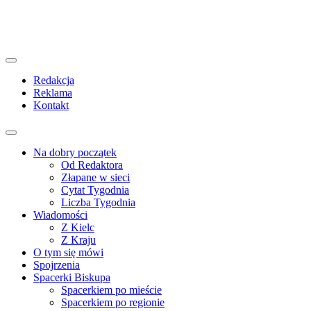
Redakcja
Reklama
Kontakt
Na dobry początek
Od Redaktora
Złapane w sieci
Cytat Tygodnia
Liczba Tygodnia
Wiadomości
Z Kielc
Z Kraju
O tym się mówi
Spojrzenia
Spacerki Biskupa
Spacerkiem po mieście
Spacerkiem po regionie