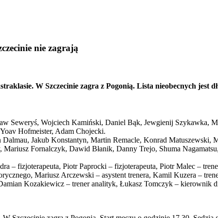
czecinie nie zagrają
raklasie. W Szczecinie zagra z Pogonią. Lista nieobecnych jest d
ław Seweryś, Wojciech Kamiński, Daniel Bąk, Jewgienij Szykawka, Mi
, Yoav Hofmeister, Adam Chojecki.
n Dalmau, Jakub Konstantyn, Martin Remacle, Konrad Matuszewski, M
, Mariusz Fornalczyk, Dawid Błanik, Danny Trejo, Shuma Nagamatsu
a – fizjoterapeuta, Piotr Paprocki – fizjoterapeuta, Piotr Malec – tre
rycznego, Mariusz Arczewski – asystent trenera, Kamil Kuzera – tren
, Damian Kozakiewicz – trener analityk, Łukasz Tomczyk – kierownik 
W Szczecinie zagra z Pogonią. Start meczu o godzinie 17.30. Sędzią