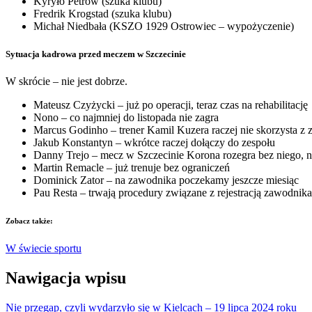
Kyryło Petrow (szuka klubu)
Fredrik Krogstad (szuka klubu)
Michał Niedbała (KSZO 1929 Ostrowiec – wypożyczenie)
Sytuacja kadrowa przed meczem w Szczecinie
W skrócie – nie jest dobrze.
Mateusz Czyżycki – już po operacji, teraz czas na rehabilitację
Nono – co najmniej do listopada nie zagra
Marcus Godinho – trener Kamil Kuzera raczej nie skorzysta z 
Jakub Konstantyn – wkrótce raczej dołączy do zespołu
Danny Trejo – mecz w Szczecinie Korona rozegra bez niego, n
Martin Remacle – już trenuje bez ograniczeń
Dominick Zator – na zawodnika poczekamy jeszcze miesiąc
Pau Resta – trwają procedury związane z rejestracją zawodnika
Zobacz także:
W świecie sportu
Nawigacja wpisu
Nie przegap, czyli wydarzyło się w Kielcach – 19 lipca 2024 roku