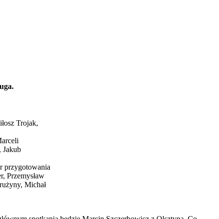
ługa.
łosz Trojak,
arceli
, Jakub
ner przygotowania
er, Przemysław
drużyny, Michał
 głównym spotkania będzie Marcin Szczerbowicz z Olsztyna. Co