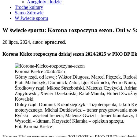
Anegdoty i ludzie
Trochę kultury
Samo Zdrowie
W świecie sportu
W świecie sportu: Korona rozpoczyna sezon. Oni w Sz
20 lipca, 2024, autor:
oprac.red.
Korona Kielce rozpoczyna dzisiaj sezon 2024/2025 w PKO BP Ekst
Korona Kielce 2024/2025
Górny rząd, od lewej: Wiktor Długosz, Marcel Pięczek, Rados
Piotr Malarczyk, Dominick Zator, Igor Kośmicki, Pedro Nuno
Środkowy rząd: Miłosz Strzeboński, Mateusz Czyżycki, Adria
Zapytowski, Xavier Dziekoński, Rafał Mamla, Hubert Zwoźny
Kowalski.
Dolny rząd: Dominik Kołodziejczyk – fizjoterapeuta, Jakub Kędr
motorycznego, Michał Dutkiewicz – trener przygotowania moto
Ryński – asystent trenera, Mateusz Gwizd – trener bramkarzy
Wysocki – kitman, Krzysztof Klamka – opiekun sprzętu.
Fot. Korona Kielce
Korona Kielce rozpoczyna sezon 2024/2025 w PKO BP Ekstraklasie. 