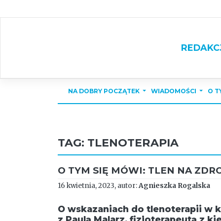
Skip
to
content
REDAKC
NA DOBRY POCZĄTEK
WIADOMOŚCI
O T
TAG:
TLENOTERAPIA
O TYM SIĘ MÓWI: TLEN NA ZDR
16 kwietnia, 2023, autor:
Agnieszka Rogalska
O wskazaniach do tlenoterapii w k
z Paulą Malarz, fizjoterapeutą z 