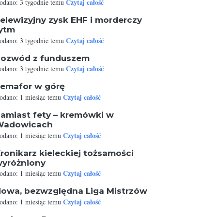
Czytaj całość
odano: 3 tygodnie temu
elewizyjny zysk EHF i morderczy
ytm
Czytaj całość
odano: 3 tygodnie temu
ozwód z funduszem
Czytaj całość
odano: 3 tygodnie temu
emafor w górę
Czytaj całość
odano: 1 miesiąc temu
amiast fety – kremówki w
Wadowicach
Czytaj całość
odano: 1 miesiąc temu
ronikarz kieleckiej tożsamości
yróżniony
Czytaj całość
odano: 1 miesiąc temu
owa, bezwzględna Liga Mistrzów
Czytaj całość
odano: 1 miesiąc temu