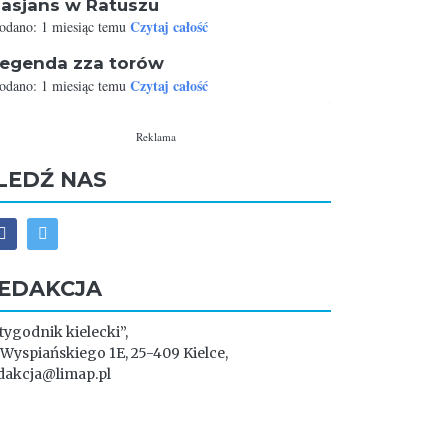
asjans w Ratuszu
Czytaj całość
odano: 1 miesiąc temu
egenda zza torów
Czytaj całość
odano: 1 miesiąc temu
Reklama
LEDŹ NAS
EDAKCJA
 tygodnik kielecki”,
. Wyspiańskiego 1E, 25-409 Kielce,
dakcja@limap.pl