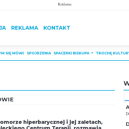
Reklama
JA
REKLAMA
KONTAKT
YM SIĘ MÓWI
SPOJRZENIA
SPACERKI BISKUPA
TROCHĘ KULTUR
W
OWIE
A
D
omorze hiperbarycznej i jej zaletach,
D
kieleckiego Centrum Terapii, rozmawia