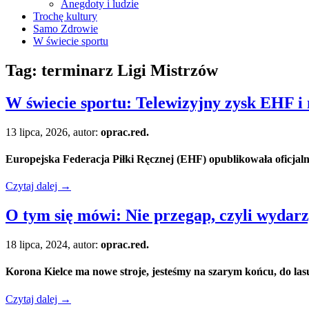
Anegdoty i ludzie
Trochę kultury
Samo Zdrowie
W świecie sportu
Tag:
terminarz Ligi Mistrzów
W świecie sportu: Telewizyjny zysk EHF 
13 lipca, 2026, autor:
oprac.red.
Europejska
Federacja
Piłki Ręcznej (EHF) opublikowała oficjaln
Czytaj dalej
→
O tym się mówi: Nie przegap, czyli wydarzy
18 lipca, 2024, autor:
oprac.red.
Korona Kielce ma nowe stroje, jesteśmy na szarym końcu, do las
Czytaj dalej
→