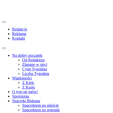
Redakcja
Reklama
Kontakt
Na dobry początek
Od Redaktora
Złapane w sieci
Cytat Tygodnia
Liczba Tygodnia
Wiadomości
Z Kielc
Z Kraju
O tym się mówi
Spojrzenia
Spacerki Biskupa
Spacerkiem po mieście
Spacerkiem po regionie