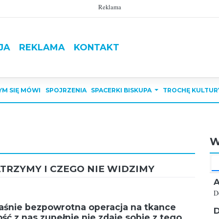
Reklama
JA
REKLAMA
KONTAKT
YM SIĘ MÓWI
SPOJRZENIA
SPACERKI BISKUPA
TROCHĘ KULTUR
W
TRZYMY I CZEGO NIE WIDZIMY
A
D
aśnie bezpowrotna operacja na tkance
D
zość z nas zupełnie nie zdaje sobie z tego