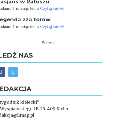
asjans w Ratuszu
Czytaj całość
odano: 1 miesiąc temu
egenda zza torów
Czytaj całość
odano: 1 miesiąc temu
Reklama
LEDŹ NAS
EDAKCJA
 tygodnik kielecki”,
. Wyspiańskiego 1E, 25-409 Kielce,
dakcja@limap.pl