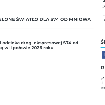
P
D
L
ZIELONE ŚWIATŁO DLA S74 OD MNIOWA
D
Ś
acji odcinka drogi ekspresowej S74 od
 w II połowie 2026 roku.
R
„2
ul
re