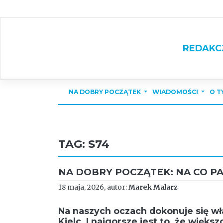
Skip
to
content
REDAKC
NA DOBRY POCZĄTEK
WIADOMOŚCI
O T
TAG:
S74
NA DOBRY POCZĄTEK: NA CO PA
18 maja, 2026, autor:
Marek Malarz
Na naszych oczach dokonuje się wł
Kielc. I najgorsze jest to, że więks