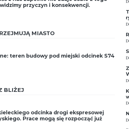
D
widzimy przyczyn i konsekwencji.
T
r
D
RZEJMUJĄ MIASTO
R
D
S
alne: teren budowy pod miejski odcinek S74
D
Z
D
Z BLIŻEJ
K
w
D
ieleckiego odcinka drogi ekspresowej
N
yskiego. Prace mogą się rozpocząć już
D