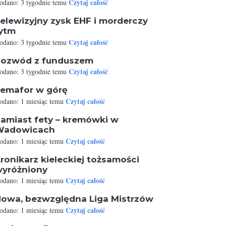
Czytaj całość
odano: 3 tygodnie temu
elewizyjny zysk EHF i morderczy
ytm
Czytaj całość
odano: 3 tygodnie temu
ozwód z funduszem
Czytaj całość
odano: 3 tygodnie temu
emafor w górę
Czytaj całość
odano: 1 miesiąc temu
amiast fety – kremówki w
Wadowicach
Czytaj całość
odano: 1 miesiąc temu
ronikarz kieleckiej tożsamości
yróżniony
Czytaj całość
odano: 1 miesiąc temu
owa, bezwzględna Liga Mistrzów
Czytaj całość
odano: 1 miesiąc temu