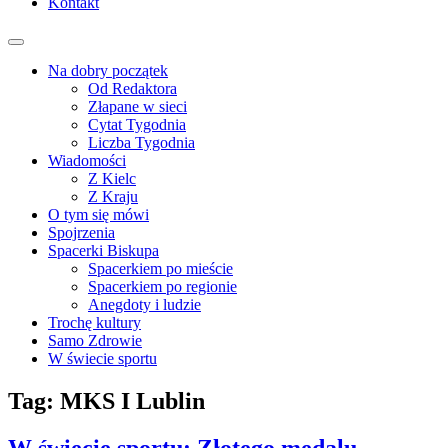
Kontakt
Na dobry początek
Od Redaktora
Złapane w sieci
Cytat Tygodnia
Liczba Tygodnia
Wiadomości
Z Kielc
Z Kraju
O tym się mówi
Spojrzenia
Spacerki Biskupa
Spacerkiem po mieście
Spacerkiem po regionie
Anegdoty i ludzie
Trochę kultury
Samo Zdrowie
W świecie sportu
Tag:
MKS I Lublin
W świecie sportu: Złotego medalu