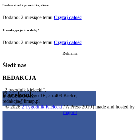
Siedem stref i powrót kajaków
Dodano: 2 miesiące temu
Czytaj całość
Transkrypcja i co dalej?
Dodano: 2 miesiące temu
Czytaj całość
Reklama
Śledź nas
REDAKCJA
„2 tygodnik kielecki”,
Facebook
ul. Wyspiańskiego 1E, 25-409 Kielce,
redakcja@limap.pl
© 2026
2 Tygodnik Kielecki
/ A Press 2019
|
made and hosted by
Get the Facebook Likebox Slider Pro for WordPress
majorit