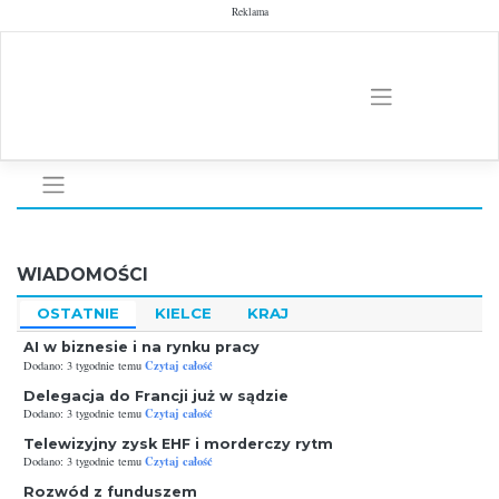
Skip
Reklama
to
content
WIADOMOŚCI
OSTATNIE
KIELCE
KRAJ
AI w biznesie i na rynku pracy
Czytaj całość
Dodano: 3 tygodnie temu
Delegacja do Francji już w sądzie
Czytaj całość
Dodano: 3 tygodnie temu
Telewizyjny zysk EHF i morderczy rytm
Czytaj całość
Dodano: 3 tygodnie temu
Rozwód z funduszem