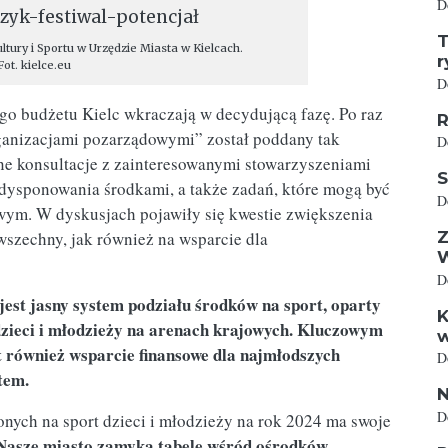
D
T
ltury i Sportu w Urzędzie Miasta w Kielcach.
r
Fot. kielce.eu
D
ego budżetu Kielc wkraczają w decydującą fazę. Po raz
R
rganizacjami pozarządowymi” został poddany tak
D
e konsultacje z zainteresowanymi stowarzyszeniami
S
dysponowania środkami, a także zadań, które mogą być
D
wym. W dyskusjach pojawiły się kwestie zwiększenia
szechny, jak również na wsparcie dla
Z
D
est jasny system podziału środków na sport, oparty
K
dzieci i młodzieży na arenach krajowych. Kluczowym
w
st również wsparcie finansowe dla najmłodszych
D
tem.
N
D
ych na sport dzieci i młodzieży na rok 2024 ma swoje
Nasze miasto zamyka tabelę wśród ośrodków