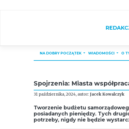
Skip
to
content
REDAKC
NA DOBRY POCZĄTEK
WIADOMOŚCI
O T
Spojrzenia: Miasta współpra
31 października, 2024, autor:
Jacek Kowalczyk
Tworzenie budżetu samorządowego
posiadanych pieniędzy. Tych drugi
potrzeby, nigdy nie będzie wystarc