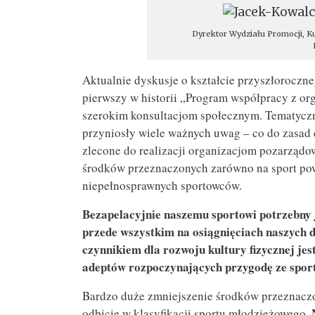
Dyrektor Wydziału Promocji, Ku
Aktualnie dyskusje o kształcie przyszłoroczn
pierwszy w historii „Program współpracy z o
szerokim konsultacjom społecznym. Tematyczn
przyniosły wiele ważnych uwag – co do zasad 
zlecone do realizacji organizacjom pozarządo
środków przeznaczonych zarówno na sport pow
niepełnosprawnych sportowców.
Bezapelacyjnie naszemu sportowi potrzebny j
przede wszystkim na osiągnięciach naszych 
czynnikiem dla rozwoju kultury fizycznej je
adeptów rozpoczynających przygodę ze spor
Bardzo duże zmniejszenie środków przeznaczon
odbicie w klasyfikacji sportu młodzieżowego.