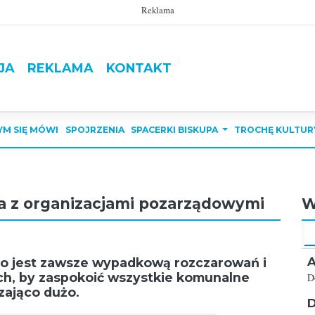
Reklama
JA
REKLAMA
KONTAKT
YM SIĘ MÓWI
SPOJRZENIA
SPACERKI BISKUPA
TROCHĘ KULTUR
ca z organizacjami pozarządowymi
W
A
 jest zawsze wypadkową rozczarowań i
ch, by zaspokoić wszystkie komunalne
D
zająco dużo.
D