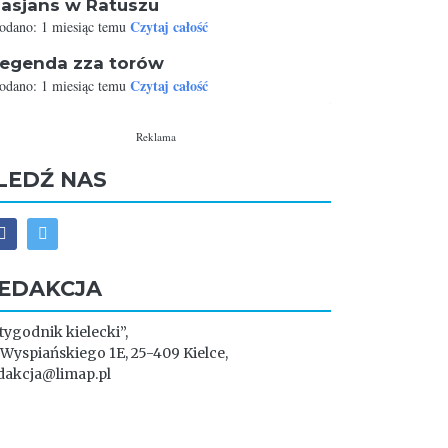
asjans w Ratuszu
Czytaj całość
odano: 1 miesiąc temu
egenda zza torów
Czytaj całość
odano: 1 miesiąc temu
Reklama
LEDŹ NAS
EDAKCJA
 tygodnik kielecki”,
. Wyspiańskiego 1E, 25-409 Kielce,
dakcja@limap.pl