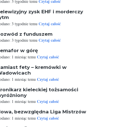
Czytaj całość
odano: 3 tygodnie temu
elewizyjny zysk EHF i morderczy
ytm
Czytaj całość
odano: 3 tygodnie temu
ozwód z funduszem
Czytaj całość
odano: 3 tygodnie temu
emafor w górę
Czytaj całość
odano: 1 miesiąc temu
amiast fety – kremówki w
Wadowicach
Czytaj całość
odano: 1 miesiąc temu
ronikarz kieleckiej tożsamości
yróżniony
Czytaj całość
odano: 1 miesiąc temu
owa, bezwzględna Liga Mistrzów
Czytaj całość
odano: 1 miesiąc temu