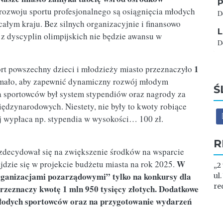
P
rozwoju sportu profesjonalnego są osiągnięcia młodych
D
ałym kraju. Bez silnych organizacyjnie i finansowo
L
z dyscyplin olimpijskich nie będzie awansu w
D
1
rt powszechny dzieci i młodzieży miasto przeznaczyło
mało, aby zapewnić dynamiczny rozwój młodym
Ś
sportowców był system stypendiów oraz nagrody za
iędzynarodowych. Niestety, nie były to kwoty robiące
aj wypłaca np. stypendia w wysokości… 100 zł.
R
zdecydował się na zwiększenie środków na wsparcie
W
ajdzie się w projekcie budżetu miasta na rok 2025.
„2
ganizacjami pozarządowymi” tylko na konkursy dla
ul
re
zeznaczy kwotę 1 mln 950 tysięcy złotych. Dodatkowe
 młodych sportowców oraz na przygotowanie wydarzeń