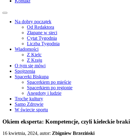
Kontakt
Na dobry początek
Od Redaktora
Złapane w sieci
Cytat Tygodnia
Liczba Tygodnia
Wiadomości
Z Kielc
Z Kraju
O tym się mówi
Spojrzenia
Spacerki Biskupa
Spacerkiem po mieście
Spacerkiem po regionie
Anegdoty i ludzie
Trochę kultury
Samo Zdrowie
W świecie sportu
Okiem eksperta: Kompetencje, czyli kieleckie braki
16 kwietnia, 2024, autor:
Zbigniew Brzeziński