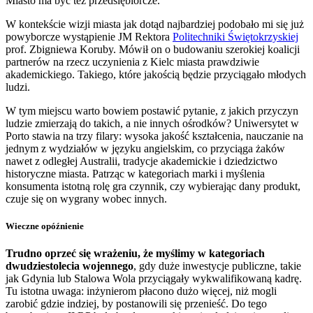
Miasto ma być też przedsiębiorcze.
W kontekście wizji miasta jak dotąd najbardziej podobało mi się już
powyborcze wystąpienie JM Rektora
Politechniki Świętokrzyskiej
prof. Zbigniewa Koruby. Mówił on o budowaniu szerokiej koalicji
partnerów na rzecz uczynienia z Kielc miasta prawdziwie
akademickiego. Takiego, które jakością będzie przyciągało młodych
ludzi.
W tym miejscu warto bowiem postawić pytanie, z jakich przyczyn
ludzie zmierzają do takich, a nie innych ośrodków? Uniwersytet w
Porto stawia na trzy filary: wysoka jakość kształcenia, nauczanie na
jednym z wydziałów w języku angielskim, co przyciąga żaków
nawet z odległej Australii, tradycje akademickie i dziedzictwo
historyczne miasta. Patrząc w kategoriach marki i myślenia
konsumenta istotną rolę gra czynnik, czy wybierając dany produkt,
czuje się on wygrany wobec innych.
Wieczne opóźnienie
Trudno oprzeć się wrażeniu, że myślimy w kategoriach
dwudziestolecia wojennego
, gdy duże inwestycje publiczne, takie
jak Gdynia lub Stalowa Wola przyciągały wykwalifikowaną kadrę.
Tu istotna uwaga: inżynierom płacono dużo więcej, niż mogli
zarobić gdzie indziej, by postanowili się przenieść. Do tego