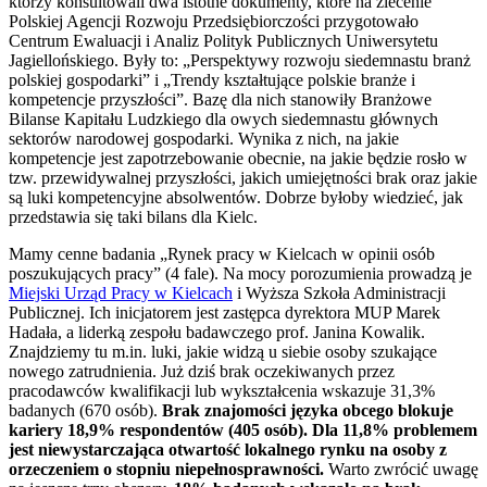
którzy konsultowali dwa istotne dokumenty, które na zlecenie
Polskiej Agencji Rozwoju Przedsiębiorczości przygotowało
Centrum Ewaluacji i Analiz Polityk Publicznych Uniwersytetu
Jagiellońskiego. Były to: „Perspektywy rozwoju siedemnastu branż
polskiej gospodarki” i „Trendy kształtujące polskie branże i
kompetencje przyszłości”. Bazę dla nich stanowiły Branżowe
Bilanse Kapitału Ludzkiego dla owych siedemnastu głównych
sektorów narodowej gospodarki. Wynika z nich, na jakie
kompetencje jest zapotrzebowanie obecnie, na jakie będzie rosło w
tzw. przewidywalnej przyszłości, jakich umiejętności brak oraz jakie
są luki kompetencyjne absolwentów. Dobrze byłoby wiedzieć, jak
przedstawia się taki bilans dla Kielc.
Mamy cenne badania „Rynek pracy w Kielcach w opinii osób
poszukujących pracy” (4 fale). Na mocy porozumienia prowadzą je
Miejski Urząd Pracy w Kielcach
i Wyższa Szkoła Administracji
Publicznej. Ich inicjatorem jest zastępca dyrektora MUP Marek
Hadała, a liderką zespołu badawczego prof. Janina Kowalik.
Znajdziemy tu m.in. luki, jakie widzą u siebie osoby szukające
nowego zatrudnienia. Już dziś brak oczekiwanych przez
pracodawców kwalifikacji lub wykształcenia wskazuje 31,3%
badanych (670 osób).
Brak znajomości języka obcego blokuje
kariery 18,9% respondentów (405 osób). Dla 11,8% problemem
jest niewystarczająca otwartość lokalnego rynku na osoby z
orzeczeniem o stopniu niepełnosprawności.
Warto zwrócić uwagę