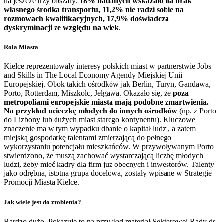
na jeszcze trzy obszary.
18% badanych wskazało na brak
własnego środka transportu, 11,2% nie radzi sobie na
rozmowach kwalifikacyjnych, 17,9% doświadcza
dyskryminacji ze względu na wiek
.
Rola Miasta
Kielce reprezentowały interesy polskich miast w partnerstwie Jobs
and Skills in The Local Economy Agendy Miejskiej Unii
Europejskiej. Obok takich ośrodków jak Berlin, Turyn, Gandawa,
Porto, Rotterdam, Miszkolc, Jełgawa. Okazało się, że
poza
metropoliami europejskie miasta mają podobne zmartwienia.
Na przykład ucieczkę młodych do innych ośrodków
(np. z Porto
do Lizbony lub dużych miast starego kontynentu). Kluczowe
znaczenie ma w tym wypadku dbanie o kapitał ludzi, a zatem
miejską gospodarkę talentami zmierzającą do pełnego
wykorzystaniu potencjału mieszkańców. W przywoływanym Porto
stwierdzono, że muszą zachować wystarczającą liczbę młodych
ludzi, żeby mieć kadry dla firm już obecnych i inwestorów. Talenty
jako odrębna, istotna grupa docelowa, zostały wpisane w Strategie
Promocji Miasta Kielce.
Jak wiele jest do zrobienia?
Bardzo dużo. Pokazuje to na przykład materiał Sektorowej Rady ds.