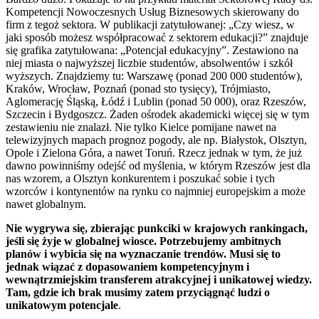
Kompetencji Nowoczesnych Usług Biznesowych skierowany do
firm z tegoż sektora. W publikacji zatytułowanej: „Czy wiesz, w
jaki sposób możesz współpracować z sektorem edukacji?” znajduje
się grafika zatytułowana: „Potencjał edukacyjny”. Zestawiono na
niej miasta o najwyższej liczbie studentów, absolwentów i szkół
wyższych. Znajdziemy tu: Warszawę (ponad 200 000 studentów),
Kraków, Wrocław, Poznań (ponad sto tysięcy), Trójmiasto,
Aglomerację Śląską, Łódź i Lublin (ponad 50 000), oraz Rzeszów,
Szczecin i Bydgoszcz. Żaden ośrodek akademicki więcej się w tym
zestawieniu nie znalazł. Nie tylko Kielce pomijane nawet na
telewizyjnych mapach prognoz pogody, ale np. Białystok, Olsztyn,
Opole i Zielona Góra, a nawet Toruń. Rzecz jednak w tym, że już
dawno powinniśmy odejść od myślenia, w którym Rzeszów jest dla
nas wzorem, a Olsztyn konkurentem i poszukać sobie i tych
wzorców i kontynentów na rynku co najmniej europejskim a może
nawet globalnym.
Nie wygrywa się, zbierając punkciki w krajowych rankingach,
jeśli się żyje w globalnej wiosce. Potrzebujemy ambitnych
planów i wybicia się na wyznaczanie trendów. Musi się to
jednak wiązać z dopasowaniem kompetencyjnym i
wewnątrzmiejskim transferem atrakcyjnej i unikatowej wiedzy.
Tam, gdzie ich brak musimy zatem przyciągnąć ludzi o
unikatowym potencjale
.