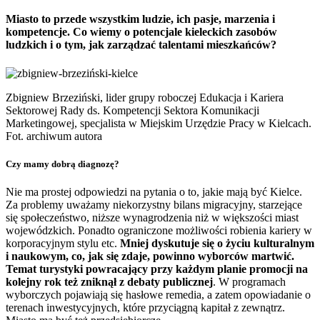
Miasto to przede wszystkim ludzie, ich pasje, marzenia i
kompetencje. Co wiemy o potencjale kieleckich zasobów
ludzkich i o tym, jak zarządzać talentami mieszkańców?
Zbigniew Brzeziński, lider grupy roboczej Edukacja i Kariera
Sektorowej Rady ds. Kompetencji Sektora Komunikacji
Marketingowej, specjalista w Miejskim Urzędzie Pracy w Kielcach.
Fot. archiwum autora
Czy mamy dobrą diagnozę?
Nie ma prostej odpowiedzi na pytania o to, jakie mają być Kielce.
Za problemy uważamy niekorzystny bilans migracyjny, starzejące
się społeczeństwo, niższe wynagrodzenia niż w większości miast
wojewódzkich. Ponadto ograniczone możliwości robienia kariery w
korporacyjnym stylu etc.
Mniej dyskutuje się o życiu kulturalnym
i naukowym, co, jak się zdaje, powinno wyborców martwić.
Temat turystyki powracający przy każdym planie promocji na
kolejny rok też zniknął z debaty publicznej
. W programach
wyborczych pojawiają się hasłowe remedia, a zatem opowiadanie o
terenach inwestycyjnych, które przyciągną kapitał z zewnątrz.