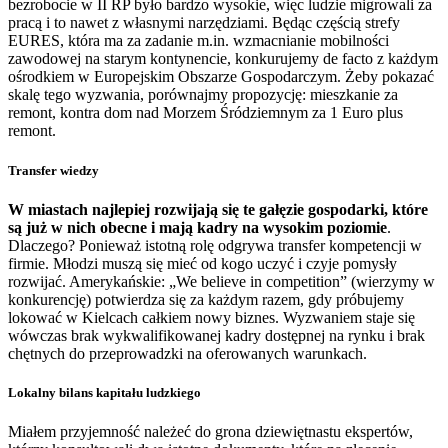
bezrobocie w II RP było bardzo wysokie, więc ludzie migrowali za
pracą i to nawet z własnymi narzędziami. Będąc częścią strefy
EURES, która ma za zadanie m.in. wzmacnianie mobilności
zawodowej na starym kontynencie, konkurujemy de facto z każdym
ośrodkiem w Europejskim Obszarze Gospodarczym. Żeby pokazać
skalę tego wyzwania, porównajmy propozycję: mieszkanie za
remont, kontra dom nad Morzem Śródziemnym za 1 Euro plus
remont.
Transfer wiedzy
W miastach najlepiej rozwijają się te gałęzie gospodarki, które
są już w nich obecne i mają kadry na wysokim poziomie
.
Dlaczego? Ponieważ istotną rolę odgrywa transfer kompetencji w
firmie. Młodzi muszą się mieć od kogo uczyć i czyje pomysły
rozwijać. Amerykańskie: „We believe in competition” (wierzymy w
konkurencję) potwierdza się za każdym razem, gdy próbujemy
lokować w Kielcach całkiem nowy biznes. Wyzwaniem staje się
wówczas brak wykwalifikowanej kadry dostępnej na rynku i brak
chętnych do przeprowadzki na oferowanych warunkach.
Lokalny bilans kapitału ludzkiego
Miałem przyjemność należeć do grona dziewiętnastu ekspertów,