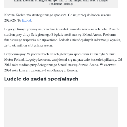
Korona Kielce ma strategicznego sponsora. Co najmniej do końca sezonu 2025/26.
Fot. korona-kielce.pl
Korona Kielce ma strategicznego sponsora. Co najmniej do końca sezonu
2025/26. To
Exbud
.
Logotyp firmy ujrzymy na przodzie koszulek zawodników – na ich dole. Ponadto
stadion przy ulicy Ściegiennego 8 będzie nosił nazwę Exbud Arena. Poziomu
finansowego wsparcia nie ujawniono. Jednak z nieoficjalnych informacji wynika,
że to ok. milion złotych na sezon.
Przypomnijmy. W poprzednich latach głównym sponsorem klubu było Suzuki
Motor Poland. Logotyp koncernu znajdował się na przedzie koszulek piłkarzy. Od
2018 roku stadion przy Ściegiennego 8 nosił nazwę Suzuki Arena. W czerwcu
2024 roku koncern zakończył współpracę z Koroną.
Ludzie do zadań specjalnych