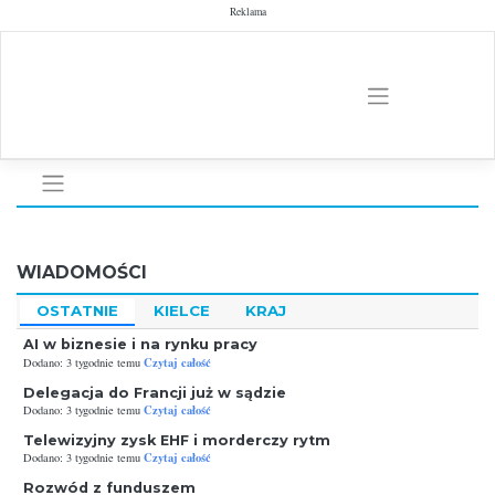
Skip
Reklama
to
content
WIADOMOŚCI
OSTATNIE
KIELCE
KRAJ
AI w biznesie i na rynku pracy
Czytaj całość
Dodano: 3 tygodnie temu
Delegacja do Francji już w sądzie
Czytaj całość
Dodano: 3 tygodnie temu
Telewizyjny zysk EHF i morderczy rytm
Czytaj całość
Dodano: 3 tygodnie temu
Rozwód z funduszem