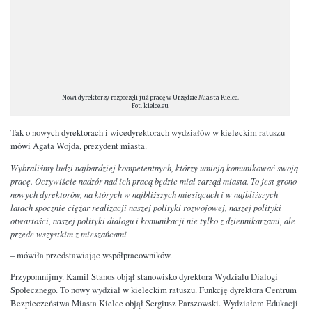
Nowi dyrektorzy rozpoczęli już pracę w Urzędzie Miasta Kielce.
Fot. kielce.eu
Tak o nowych dyrektorach i wicedyrektorach wydziałów w kieleckim ratuszu
mówi Agata Wojda, prezydent miasta.
Wybraliśmy ludzi najbardziej kompetentnych, którzy umieją komunikować swoją
pracę. Oczywiście nadzór nad ich pracą będzie miał zarząd miasta. To jest grono
nowych dyrektorów, na których w najbliższych miesiącach i w najbliższych
latach spocznie ciężar realizacji naszej polityki rozwojowej, naszej polityki
otwartości, naszej polityki dialogu i komunikacji nie tylko z dziennikarzami, ale
przede wszystkim z mieszańcami
– mówiła przedstawiając współpracowników.
Przypomnijmy. Kamil Stanos objął stanowisko dyrektora Wydziału Dialogi
Społecznego. To nowy wydział w kieleckim ratuszu. Funkcję dyrektora Centrum
Bezpieczeństwa Miasta Kielce objął Sergiusz Parszowski. Wydziałem Edukacji