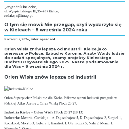
„2 tygodnik kielecki”,
ul. Wyspiańskiego 1E, 25-409 Kielce,
redakcja@limap.pl
O tym się mówi: Nie przegap, czyli wydarzyło się
w Kielcach – 8 września 2024 roku
8 września, 2024, autor:
oprac.red.
Orlen Wisła znów lepsza od Industrii, Kielce jako
pierwsze w Polsce, Exbud w Koronie, Agaty Wojdy ludzie
do zadań specjalnych, znamy projekty Kieleckiego
Budżetu Obywatelskiego 2025. Nasze podsumowanie
dla Was – 8 września 2024 r.
Orlen Wisła znów lepsza od Industrii
Orlen Superpuchar Polski nie dla Kielc. Piłkarze ręczni Industrii przegrali w
łódzkiej Atlas Arenie z Orlen Wisłą Płock 23:27.
Industria Kielce
– Orlen Wisła Płock 23:27 (10:13)
Industria
: Mestrić, Cordalija – A. Dujszebajew 5, D. Dujszebajew 2, Surgiel 1,
Kounkoud, Moryto 3, Gębala 1, Karaliok 1, Olejniczak 5, Nahi 2, Monar 1,
Maqueda 2, Osuch.