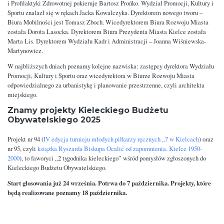
i Profilaktyki Zdrowotnej pokieruje Bartosz Prońko. Wydział Promocji, Kultury i
Sportu znalazł się w rękach Jacka Kowalczyka. Dyrektorem nowego tworu –
Biura Mobilności jest Tomasz Zboch. Wicedyrektorem Biura Rozwoju Miasta
została Dorota Lasocka. Dyrektorem Biura Prezydenta Miasta Kielce została
Marta Lis. Dyrektorem Wydziału Kadr i Administracji – Joanna Wiśniewska-
Martynowicz.
W najbliższych dniach poznamy kolejne nazwiska: zastępcy dyrektora Wydziału
Promocji, Kultury i Sportu oraz wicedyrektora w Biurze Rozwoju Miasta
odpowiedzialnego za urbanistykę i planowanie przestrzenne, czyli architekta
miejskiego.
Znamy projekty Kieleckiego Budżetu
Obywatelskiego 2025
Projekt nr 94 (
IV edycja turnieju młodych piłkarzy ręcznych „7 w Kielcach
) oraz
nr 95, czyli
książka Ryszarda Biskupa Ocalić od zapomnienia. Kielce 1950-
2000
), to faworyci „2 tygodnika kieleckiego” wśród pomysłów zgłoszonych do
Kieleckiego Budżetu Obywatelskiego.
Start głosowania już 24 września. Potrwa do 7 października. Projekty, które
będą realizowane poznamy 18 października.