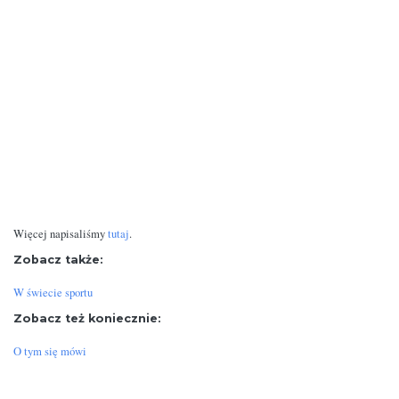
Więcej napisaliśmy
tutaj
.
Zobacz także:
W świecie sportu
Zobacz też koniecznie:
O tym się mówi