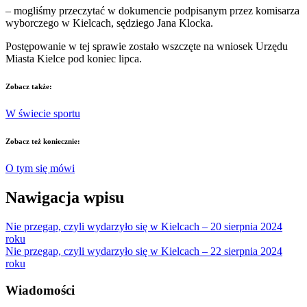
– mogliśmy przeczytać w dokumencie podpisanym przez komisarza
wyborczego w Kielcach, sędziego Jana Klocka.
Postępowanie w tej sprawie zostało wszczęte na wniosek Urzędu
Miasta Kielce pod koniec lipca.
Zobacz także:
W świecie sportu
Zobacz też koniecznie:
O tym się mówi
Nawigacja wpisu
Nie przegap, czyli wydarzyło się w Kielcach – 20 sierpnia 2024
roku
Nie przegap, czyli wydarzyło się w Kielcach – 22 sierpnia 2024
roku
Wiadomości