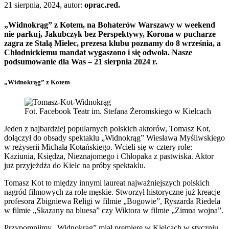
21 sierpnia, 2024, autor:
oprac.red.
„Widnokrąg” z Kotem, na Bohaterów Warszawy w weekend
nie parkuj, Jakubczyk bez Perspektywy, Korona w pucharze
zagra ze Stalą Mielec, prezesa klubu poznamy do 8 września, a
Chłodnickiemu mandat wygaszono i się odwoła. Nasze
podsumowanie dla Was – 21 sierpnia 2024 r.
„Widnokrąg” z Kotem
Fot. Facebook Teatr im. Stefana Żeromskiego w Kielcach
Jeden z najbardziej popularnych polskich aktorów, Tomasz Kot,
dołączył do obsady spektaklu „Widnokrąg” Wiesława Myśliwskiego
w reżyserii Michała Kotańskiego. Wcieli się w cztery role:
Kaziunia, Księdza, Nieznajomego i Chłopaka z pastwiska. Aktor
już przyjeżdża do Kielc na próby spektaklu.
Tomasz Kot to między innymi laureat najważniejszych polskich
nagród filmowych za role męskie. Stworzył historyczne już kreacje
profesora Zbigniewa Religi w filmie „Bogowie”, Ryszarda Riedela
w filmie „Skazany na bluesa” czy Wiktora w filmie „Zimna wojna”.
Przypomnijmy „Widnokrąg” miał premierę w Kielcach w styczniu