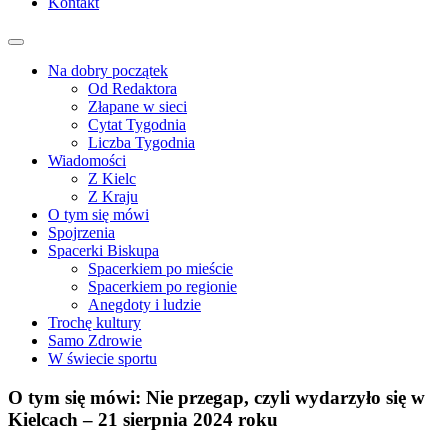
Kontakt
Na dobry początek
Od Redaktora
Złapane w sieci
Cytat Tygodnia
Liczba Tygodnia
Wiadomości
Z Kielc
Z Kraju
O tym się mówi
Spojrzenia
Spacerki Biskupa
Spacerkiem po mieście
Spacerkiem po regionie
Anegdoty i ludzie
Trochę kultury
Samo Zdrowie
W świecie sportu
O tym się mówi: Nie przegap, czyli wydarzyło się w
Kielcach – 21 sierpnia 2024 roku