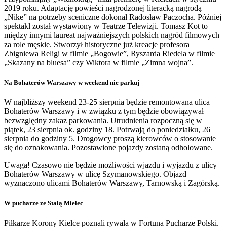
2019 roku. Adaptację powieści nagrodzonej literacką nagrodą
„Nike” na potrzeby sceniczne dokonał Radosław Paczocha. Później
spektakl został wystawiony w Teatrze Telewizji. Tomasz Kot to
między innymi laureat najważniejszych polskich nagród filmowych
za role męskie. Stworzył historyczne już kreacje profesora
Zbigniewa Religi w filmie „Bogowie”, Ryszarda Riedela w filmie
„Skazany na bluesa” czy Wiktora w filmie „Zimna wojna”.
Na Bohaterów Warszawy w weekend nie parkuj
W najbliższy weekend 23-25 sierpnia będzie remontowana ulica
Bohaterów Warszawy i w związku z tym będzie obowiązywał
bezwzględny zakaz parkowania. Utrudnienia rozpoczną się w
piątek, 23 sierpnia ok. godziny 18. Potrwają do poniedziałku, 26
sierpnia do godziny 5. Drogowcy proszą kierowców o stosowanie
się do oznakowania. Pozostawione pojazdy zostaną odholowane.
Uwaga! Czasowo nie będzie możliwości wjazdu i wyjazdu z ulicy
Bohaterów Warszawy w ulicę Szymanowskiego. Objazd
wyznaczono ulicami Bohaterów Warszawy, Tarnowską i Zagórską.
W pucharze ze Stalą Mielec
Piłkarze Korony Kielce poznali rywala w Fortuna Pucharze Polski.