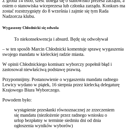
Z grona 14 osób, sześć ubiega się o stanowisko prezesa zarządu, a
osiem o stanowiska wiceprezesa lub członka zarządu. Konkurs ma
zostać rozstrzygnięty do 8 września i zajmie się tym Rada
Nadzorcza klubu.
Wygaszony Chłodnicki się odwoła
To niekonsekwencja i absurd. Będę się odwoływał
– w ten sposób Marcin Chłodnicki komentuje sprawę wygaszenia
swojego mandatu w kieleckiej radzie miasta.
W opinii Chłodnickiego komisarz wyborczy popełnił błąd i
zastosował niewłaściwą podstawę prawną.
Przypomnijmy. Postanowienie o wygaszeniu mandatu radnego
Lewicy wydano w piątek, 16 sierpnia przez kielecką delegaturę
Krajowego Biura Wyborczego.
Powodem było:
wystąpienie przesłanki równoznacznej ze zrzeczeniem
się mandatu (niezłożenie przez radnego wniosku o
urlop bezpłatny w terminie siedmiu dni od dnia
ogłoszenia wyników wyborów)