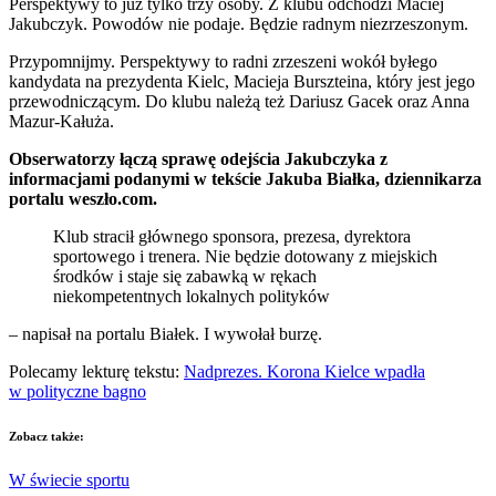
Perspektywy to już tylko trzy osoby. Z klubu odchodzi Maciej
Jakubczyk. Powodów nie podaje. Będzie radnym niezrzeszonym.
Przypomnijmy. Perspektywy to radni zrzeszeni wokół byłego
kandydata na prezydenta Kielc, Macieja Burszteina, który jest jego
przewodniczącym. Do klubu należą też Dariusz Gacek oraz Anna
Mazur-Kałuża.
Obserwatorzy łączą sprawę odejścia Jakubczyka z
informacjami podanymi w tekście Jakuba Białka, dziennikarza
portalu weszło.com.
Klub stracił głównego sponsora, prezesa, dyrektora
sportowego i trenera. Nie będzie dotowany z miejskich
środków i staje się zabawką w rękach
niekompetentnych lokalnych polityków
– napisał na portalu Białek. I wywołał burzę.
Polecamy lekturę tekstu:
Nadprezes. Korona Kielce wpadła
w polityczne bagno
Zobacz także:
W świecie sportu