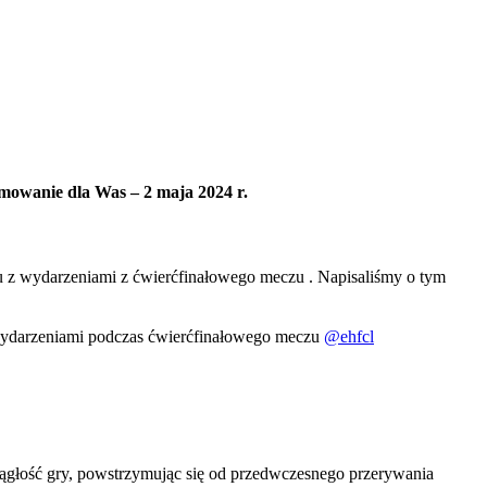
mowanie dla Was – 2 maja 2024 r.
ku z wydarzeniami z ćwierćfinałowego meczu . Napisaliśmy o tym
i wydarzeniami podczas ćwierćfinałowego meczu
@ehfcl
iągłość gry, powstrzymując się od przedwczesnego przerywania