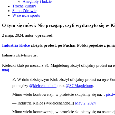
Anegdoty i ludzie
Trochę kultury
Samo Zdrowie
W świecie sportu
O tym się mówi: Nie przegap, czyli wydarzyło się w K
2 maja, 2024, autor:
oprac.red.
Industria Kielce
złożyła protest,
po Puchar Polski pojedzie z jun
Industria złożyła protest
Kielecki klub po meczu z SC Magdeburg złożył oficjalny protest na 
tutaj
.
⚠️ W dniu dzisiejszym Klub złożył oficjalny protest na ręce 
pomiędzy
@kielcehandball
oraz
@SCMagdeburg
.
Mimo wielu kontrowersji, w proteście skupiamy się na…
pic.t
— Industria Kielce (@kielcehandball)
May 2, 2024
Mimo wielu kontrowersji, w proteście skupiamy się na ostatn