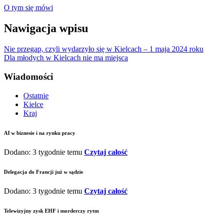
O tym się mówi
Nawigacja wpisu
Nie przegap, czyli wydarzyło się w Kielcach – 1 maja 2024 roku
Dla młodych w Kielcach nie ma miejsca
Wiadomości
Ostatnie
Kielce
Kraj
AI w biznesie i na rynku pracy
Dodano: 3 tygodnie temu
Czytaj całość
Delegacja do Francji już w sądzie
Dodano: 3 tygodnie temu
Czytaj całość
Telewizyjny zysk EHF i morderczy rytm