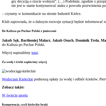
gry decyzją o rzucie wolnym”. (…) Podobnie, zgodnie z przepis
nie jest w stanie kontynuować ataku z powodu przewinienia po
– czytamy w komunikacie na stronie Industrii Kielce.
Klub zapowiada, że o dalszym rozwoju sytuacji będzie informować n
Do Kalisza po Puchar Polski z juniorami
Jakub Sęk
,
Bartłomiej Malarz
,
Jakub Osuch
,
Dominik Trela
,
Ma
do Kalisza po Puchar Polski.
Więcej napisaliśmy
tutaj
.
Za wodę i ścieki zapłacimy więcej
Wodociągi Kieleckie
podnoszą opłaty za wodę i odbiór ścieków. Pier
Zobacz także:
W świecie sportu
Kompetencje, czyli kieleckie braki