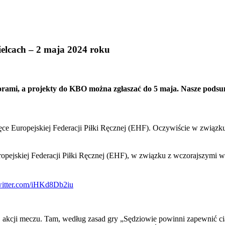
ielcach – 2 maja 2024 roku
iorami, a projekty do KBO można zgłaszać do 5 maja. Nasze podsu
ręce Europejskiej Federacji Piłki Ręcznej (EHF). Oczywiście w związ
Europejskiej Federacji Piłki Ręcznej (EHF), w związku z wczorajszym
witter.com/iHKd8Db2iu
iej akcji meczu. Tam, według zasad gry „Sędziowie powinni zapewnić c