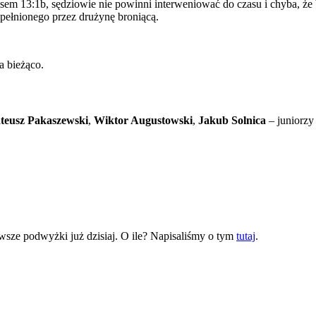
em 13:1b, sędziowie nie powinni interweniować do czasu i chyba, że będ
pełnionego przez drużynę broniącą.
a bieżąco.
teusz Pakaszewski
,
Wiktor Augustowski
,
Jakub Solnica
– juniorzy
wsze podwyżki już dzisiaj. O ile? Napisaliśmy o tym
tutaj
.