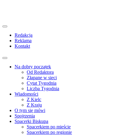
Redakcja
Reklama
Kontakt
Na dobry początek
Od Redaktora
Złapane w sieci
Cytat Tygodnia
Liczba Tygodnia
Wiadomości
Z Kielc
Z Kraju
O tym się mówi
Spojrzenia
Spacerki Biskupa
Spacerkiem po mieście
Spacerkiem po regionie