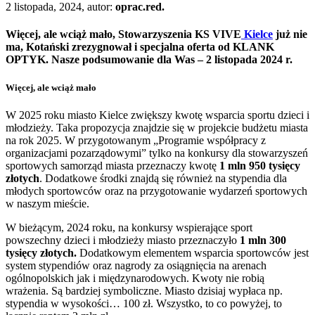
2 listopada, 2024, autor:
oprac.red.
Więcej, ale wciąż mało, Stowarzyszenia KS VIVE
Kielce
już nie
ma, Kotański zrezygnował i specjalna oferta od KLANK
OPTYK. Nasze podsumowanie dla Was – 2 listopada 2024 r.
Więcej, ale wciąż mało
W 2025 roku miasto Kielce zwiększy kwotę wsparcia sportu dzieci i
młodzieży. Taka propozycja znajdzie się w projekcie budżetu miasta
na rok 2025. W przygotowanym „Programie współpracy z
organizacjami pozarządowymi” tylko na konkursy dla stowarzyszeń
sportowych samorząd miasta przeznaczy kwotę
1 mln 950 tysięcy
złotych
. Dodatkowe środki znajdą się również na stypendia dla
młodych sportowców oraz na przygotowanie wydarzeń sportowych
w naszym mieście.
W bieżącym, 2024 roku, na konkursy wspierające sport
powszechny dzieci i młodzieży miasto przeznaczyło
1 mln 300
tysięcy złotych.
Dodatkowym elementem wsparcia sportowców jest
system stypendiów oraz nagrody za osiągnięcia na arenach
ogólnopolskich jak i międzynarodowych. Kwoty nie robią
wrażenia. Są bardziej symboliczne. Miasto dzisiaj wypłaca np.
stypendia w wysokości… 100 zł. Wszystko, to co powyżej, to