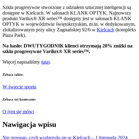
Szkła progresywne stworzone z udziałem sztucznej inteligencji są
dostępne w Kielcach. W salonach KLANK OPTYK. Najnowszy
produkt Varilux® XR series™ dostępny jest w salonach KLANK
OPTYK w województwie świętokrzyskim, m.in. w dedykowanym,
zlokalizowanym przy ulicy Zagnańskiej 92/6 w
Kielcach
(kompleks
Plaza Park).
Na hasło: DWUTYGODNIK klienci otrzymają 20% zniżki na
szkła progresywne Varilux® XR series™.
Więcej napisaliśmy
tutaj
.
Zobacz także:
W świecie sportu
Zobacz też koniecznie:
O tym się mówi
Nawigacja wpisu
Nie przegap, czyli wydarzyło się w Kielcach – 1 listopada 2024