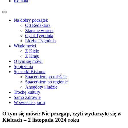
Kontakt
Na dobry początek
Od Redaktora
Złapane w sieci
Cytat Tygodnia
Liczba Tygodnia
Wiadomości
Z Kielc
Z Kraju
O tym się mówi
Spojrzenia
Spacerki Biskupa
Spacerkiem po mieście
Spacerkiem po regionie
Anegdoty i ludzie
Trochę kultury
Samo Zdrowie
W świecie sportu
O tym się mówi: Nie przegap, czyli wydarzyło się w
Kielcach – 2 listopada 2024 roku