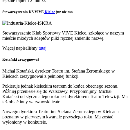
łącznie raptem 2 mln zł.
Stowarzyszenia KS VIVE
Kielce
już nie ma
Stowarzyszenie Klub Sportowy VIVE Kielce, szkolące w naszym
mieście młodych adeptów piłki ręcznej zmieniło nazwę.
Więcej napisaliśmy
tutaj
.
Kotański zrezygnował
Michał Kotański, dyrektor Teatru im. Stefana Żeromskiego w
Kielcach zrezygnował z pełnionej funkcji.
Pokieruje jednak kieleckim teatrem do końca obecnego sezonu.
Później przeniesie się do Warszawy. Przypomnijmy. Michał
Kotański od stycznia tego roku jest dyrektorem Teatru Telewizji. Ma
też objąć inny warszawski teatr.
Nowego dyrektora Teatru im. Stefana Żeromskiego w Kielcach
poznamy w pierwszym kwartale przyszłego roku. Ma zostać
wyłoniony w konkursie.