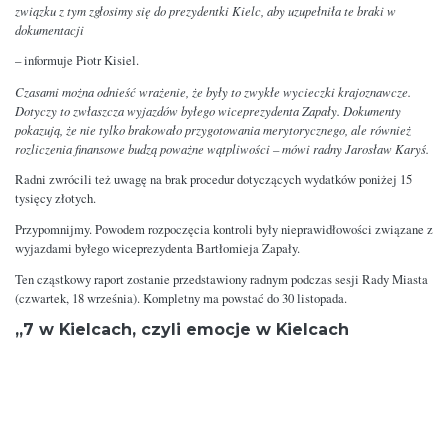
związku z tym zgłosimy się do prezydentki Kielc, aby uzupełniła te braki w
dokumentacji
– informuje Piotr Kisiel.
Czasami można odnieść wrażenie, że były to zwykłe wycieczki krajoznawcze.
Dotyczy to zwłaszcza wyjazdów byłego wiceprezydenta Zapały. Dokumenty
pokazują, że nie tylko brakowało przygotowania merytorycznego, ale również
rozliczenia finansowe budzą poważne wątpliwości – mówi radny Jarosław Karyś.
Radni zwrócili też uwagę na brak procedur dotyczących wydatków poniżej 15
tysięcy złotych.
Przypomnijmy. Powodem rozpoczęcia kontroli były nieprawidłowości związane z
wyjazdami byłego wiceprezydenta Bartłomieja Zapały.
Ten cząstkowy raport zostanie przedstawiony radnym podczas sesji Rady Miasta
(czwartek, 18 września). Kompletny ma powstać do 30 listopada.
„7 w Kielcach, czyli emocje w Kielcach