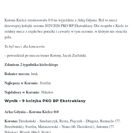
Korona Kielce zremisowała 0:0 na wyjeździe z Arką Gdynia. Był to mecz
dziewiątej kolejki sezonu 2025/2026 PKO BP Ekstraklasy. Dla zespołu z Kielc to
siódmy mecz z rzędu bez porażki i czwarty w tym sezonie, w którym nie straciła
gola.
To był mecz dla koneserów
– powiedział po meczu trener Korony, Jacek Zieliński.
Zdaniem 2 tygodnika kieleckiego
Bohater meczu
: brak
Najlepszy w Koronie
: Svetlin
Najsłabszy w Koronie
: Nikolov
Wynik – 9
kolejka
PKO BP Ekstraklasy
Arka Gdynia – Korona Kielce 0:0
Korona:
Dziekoński – Smolarczyk, Resta, Pięczek – Długosz, Remacle (77.
Strzeboński), Svetlin, Matuszewski – Nono (46. Davidović), Antonin (77.
Nikolov), Błanik (90+3. Niski)