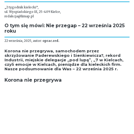
„2 tygodnik kielecki”,
ul. Wyspiańskiego 1E, 25-409 Kielce,
redakcja@limap.pl
O tym się mówi: Nie przegap – 22 września 2025
roku
22 września, 2025, autor:
oprac.red.
Korona nie przegrywa, samochodem przez
skrzyżowanie Paderewskiego i Sienkiewicza?, rekord
Industrii, miejskie delegacje „pod lupą”, „7 w Kielcach,
czyli emocje w Kielcach, pieniądze dla kieleckich firm.
Nasze podsumowanie dla Was – 22 września 2025 r.
Korona nie przegrywa