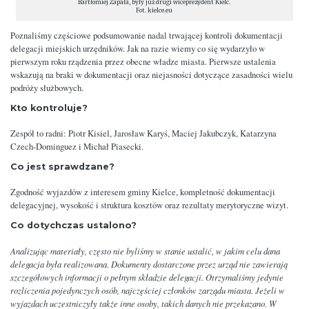
Bartłomiej Zapała, były już drugi wiceprezydent Kielc.
Fot. kielce.eu
Poznaliśmy częściowe podsumowanie nadal trwającej kontroli dokumentacji
delegacji miejskich urzędników. Jak na razie wiemy co się wydarzyło w
pierwszym roku rządzenia przez obecne władze miasta. Pierwsze ustalenia
wskazują na braki w dokumentacji oraz niejasności dotyczące zasadności wielu
podróży służbowych.
Kto kontroluje?
Zespół to radni: Piotr Kisiel, Jarosław Karyś, Maciej Jakubczyk, Katarzyna
Czech-Dominguez i Michał Piasecki.
Co jest sprawdzane?
Zgodność wyjazdów z interesem gminy Kielce, kompletność dokumentacji
delegacyjnej, wysokość i struktura kosztów oraz rezultaty merytoryczne wizyt.
Co dotychczas ustalono?
Analizując materiały, często nie byliśmy w stanie ustalić, w jakim celu dana
delegacja była realizowana. Dokumenty dostarczone przez urząd nie zawierają
szczegółowych informacji o pełnym składzie delegacji. Otrzymaliśmy jedynie
rozliczenia pojedynczych osób, najczęściej członków zarządu miasta. Jeżeli w
wyjazdach uczestniczyły także inne osoby, takich danych nie przekazano. W