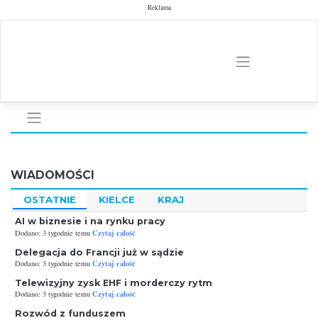
Skip
Reklama
to
content
WIADOMOŚCI
OSTATNIE
KIELCE
KRAJ
AI w biznesie i na rynku pracy
Czytaj całość
Dodano: 3 tygodnie temu
Delegacja do Francji już w sądzie
Czytaj całość
Dodano: 3 tygodnie temu
Telewizyjny zysk EHF i morderczy rytm
Czytaj całość
Dodano: 3 tygodnie temu
Rozwód z funduszem