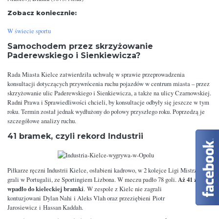
Zobacz koniecznie:
W świecie sportu
Samochodem przez skrzyżowanie
Paderewskiego i Sienkiewicza?
Rada Miasta Kielce zatwierdziła uchwałę w sprawie przeprowadzenia
konsultacji dotyczących przywrócenia ruchu pojazdów w centrum miasta – przez
skrzyżowanie ulic Paderewskiego i Sienkiewicza, a także na ulicy Czarnowskiej.
Radni Prawa i Sprawiedliwości chcieli, by konsultacje odbyły się jeszcze w tym
roku. Termin został jednak wydłużony do połowy przyszłego roku. Poprzedzą je
szczegółowe analizy ruchu.
41 bramek, czyli rekord Industrii
Piłkarze ręczni Industrii Kielce, osłabieni kadrowo, w 2 kolejce Ligi Mistrzów
Aż 41 z nich
grali w Portugalii, ze Sportingiem Lizbona. W meczu padło 78 goli.
wpadło do kieleckiej bramki
. W zespole z Kielc nie zagrali
kontuzjowani Dylan Nahi i Aleks Vlah oraz przeziębieni Piotr
Jarosiewicz i Hassan Kaddah.