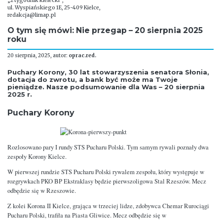
„2 tygodnik kielecki”,
ul. Wyspiańskiego 1E, 25-409 Kielce,
redakcja@limap.pl
O tym się mówi: Nie przegap – 20 sierpnia 2025
roku
20 sierpnia, 2025, autor:
oprac.red.
Puchary Korony, 30 lat stowarzyszenia senatora Słonia,
dotacja do zwrotu, a bank być może ma Twoje
pieniądze. Nasze podsumowanie dla Was – 20 sierpnia
2025 r.
Puchary Korony
Rozlosowano pary I rundy STS Pucharu Polski. Tym samym rywali poznały dwa
zespoły Korony Kielce.
W pierwszej rundzie STS Pucharu Polski rywalem zespołu, który występuje w
rozgrywkach PKO BP Ekstraklasy będzie pierwszoligowa Stal Rzeszów. Mecz
odbędzie się w Rzeszowie.
Z kolei Korona II Kielce, grająca w trzeciej lidze, zdobywca Chemar Rurociągi
Pucharu Polski, trafiła na Piasta Gliwice. Mecz odbędzie się w