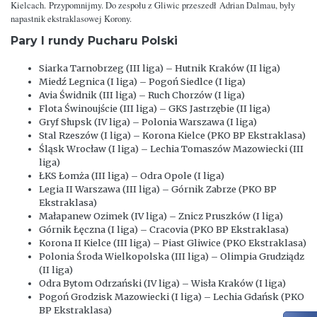
Kielcach. Przypomnijmy. Do zespołu z Gliwic przeszedł Adrian Dalmau, były
napastnik ekstraklasowej Korony.
Pary I rundy Pucharu Polski
Siarka Tarnobrzeg (III liga) – Hutnik Kraków (II liga)
Miedź Legnica (I liga) – Pogoń Siedlce (I liga)
Avia Świdnik (III liga) – Ruch Chorzów (I liga)
Flota Świnoujście (III liga) – GKS Jastrzębie (II liga)
Gryf Słupsk (IV liga) – Polonia Warszawa (I liga)
Stal Rzeszów (I liga) – Korona Kielce (PKO BP Ekstraklasa)
Śląsk Wrocław (I liga) – Lechia Tomaszów Mazowiecki (III
liga)
ŁKS Łomża (III liga) – Odra Opole (I liga)
Legia II Warszawa (III liga) – Górnik Zabrze (PKO BP
Ekstraklasa)
Małapanew Ozimek (IV liga) – Znicz Pruszków (I liga)
Górnik Łęczna (I liga) – Cracovia (PKO BP Ekstraklasa)
Korona II Kielce (III liga) – Piast Gliwice (PKO Ekstraklasa)
Polonia Środa Wielkopolska (III liga) – Olimpia Grudziądz
(II liga)
Odra Bytom Odrzański (IV liga) – Wisła Kraków (I liga)
Pogoń Grodzisk Mazowiecki (I liga) – Lechia Gdańsk (PKO
BP Ekstraklasa)