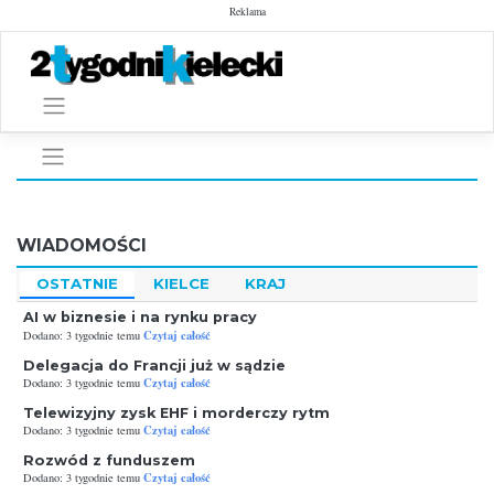
Skip
Reklama
to
content
WIADOMOŚCI
OSTATNIE
KIELCE
KRAJ
AI w biznesie i na rynku pracy
Czytaj całość
Dodano: 3 tygodnie temu
Delegacja do Francji już w sądzie
Czytaj całość
Dodano: 3 tygodnie temu
Telewizyjny zysk EHF i morderczy rytm
Czytaj całość
Dodano: 3 tygodnie temu
Rozwód z funduszem
Czytaj całość
Dodano: 3 tygodnie temu