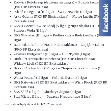
Kotwica Kołobrzeg (drużyna nie zagra) – Pogoń Szczecin
(PKO BP Ekstraklasa)
Miedź II Legnica (III liga) – Świt Szczecin (II liga)
Arka Gdynia (PKO BP Ekstraklasa) – Motor Lublin (PKO BP
Ekstraklasa)
LKS II Goczałkowice Zdrój (
V liga, grupa śląska II)
– Stal
Stalowa Wola (II liga)
GKS Wikielec (III liga) – Podbeskidzie Bielsko-Biała (II
liga)
Radomiak Radom (PKO BP Ekstraklasa) – Zagłębie Lubin
(PKO BP Ekstraklasa)
Zawisza Bydgoszcz (III liga) – GKS Tychy (I liga)
Bruk-Bet Termalica Nieciecza (PKO BP Ekstraklasa) –
Widzew Łódź (PKO BP Ekstraklasa)
Beskid Andrychów (IV liga) – Chojniczanka Chojnice (II
liga)
Warta Poznań (II liga) – Polonia Bytom (I liga)
GKS Katowice (PKO BP Ekstraklasa) – Wisła Płock (PKO BP
Ekstraklasa)
ŁKS Łódź (I liga) – Chrobry Głogów (I liga)
Stal Mielec (I liga) – Puszcza Niepołomice (I liga)
Spotkania odbędą się w dniach 23-25 września.