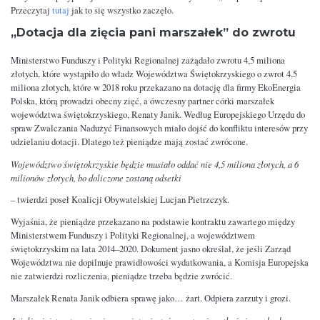
Przeczytaj
tutaj
jak to się wszystko zaczęło.
„Dotacja dla zięcia pani marszałek” do zwrotu
Ministerstwo Funduszy i Polityki Regionalnej zażądało zwrotu 4,5 miliona
złotych, które wystąpiło do władz Województwa Świętokrzyskiego o zwrot 4,5
miliona złotych, które w 2018 roku przekazano na dotację dla firmy EkoEnergia
Polska, którą prowadzi obecny zięć, a ówczesny partner córki marszałek
województwa świętokrzyskiego, Renaty Janik. Według Europejskiego Urzędu do
spraw Zwalczania Nadużyć Finansowych miało dojść do konfliktu interesów przy
udzielaniu dotacji. Dlatego też pieniądze mają zostać zwrócone.
Województwo świętokrzyskie będzie musiało oddać nie 4,5 miliona złotych, a 6
milionów złotych, bo doliczone zostaną odsetki
– twierdzi poseł Koalicji Obywatelskiej Lucjan Pietrzczyk.
Wyjaśnia, że pieniądze przekazano na podstawie kontraktu zawartego między
Ministerstwem Funduszy i Polityki Regionalnej, a województwem
świętokrzyskim na lata 2014–2020. Dokument jasno określał, że jeśli Zarząd
Województwa nie dopilnuje prawidłowości wydatkowania, a Komisja Europejska
nie zatwierdzi rozliczenia, pieniądze trzeba będzie zwrócić.
Marszałek Renata Janik odbiera sprawę jako… żart. Odpiera zarzuty i grozi.