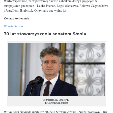
Warto wspomnieć, że w pierwszej rundzie zabraknie drużyn grających w
europejskich pucharach – Lecha Poznań, Legii Warszawa, Rakowa Częstochowa
i Jagiellonii Białystok. Otrzymały one wolny los.
Zobacz koniecznie:
W świecie sportu
30 lat stowarzyszenia senatora Słonia
Krzysztof Słoń, Senator RP.
Fot. archiwum autora
W tym roku przypada jubileusz 30-lecia Stowarzyszenia „Niepełnosprawni Plus”.