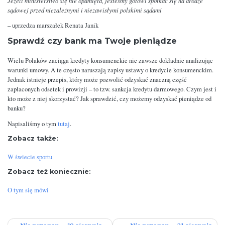
Jeżeli ministerstwo się nie opamięta, jesteśmy gotowi spotkać się na drodze
sądowej przed niezależnymi i niezawisłymi polskimi sądami
– uprzedza marszałek Renata Janik
Sprawdź czy bank ma Twoje pieniądze
Wielu Polaków zaciąga kredyty konsumenckie nie zawsze dokładnie analizując
warunki umowy. A te często naruszają zapisy ustawy o kredycie konsumenckim.
Jednak istnieje przepis, który może pozwolić odzyskać znaczną część
zapłaconych odsetek i prowizji – to tzw. sankcja kredytu darmowego. Czym jest i
kto może z niej skorzystać? Jak sprawdzić, czy możemy odzyskać pieniądze od
banku?
Napisaliśmy o tym
tutaj
.
Zobacz także:
W świecie sportu
Zobacz też koniecznie:
O tym się mówi