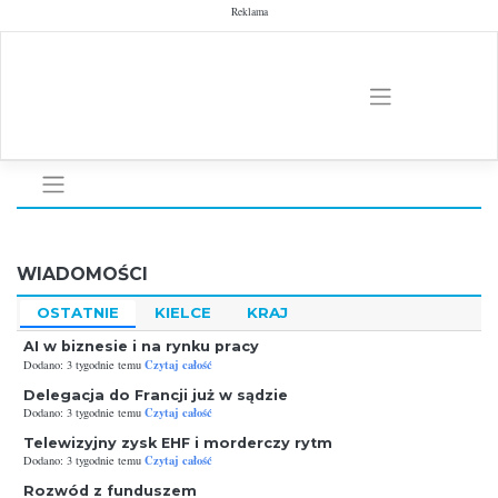
Skip
Reklama
to
content
WIADOMOŚCI
OSTATNIE
KIELCE
KRAJ
AI w biznesie i na rynku pracy
Czytaj całość
Dodano: 3 tygodnie temu
Delegacja do Francji już w sądzie
Czytaj całość
Dodano: 3 tygodnie temu
Telewizyjny zysk EHF i morderczy rytm
Czytaj całość
Dodano: 3 tygodnie temu
Rozwód z funduszem