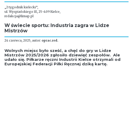
„2 tygodnik kielecki”,
ul. Wyspiańskiego 1E, 25-409 Kielce,
redakcja@limap.pl
W świecie sportu: Industria zagra w Lidze
Mistrzów
24 czerwca, 2025, autor:
oprac.red.
Wolnych miejsc było sześć, a chęć do gry w Lidze
Mistrzów 2025/2026 zgłosiło dziewięć zespołów. Ale
udało się. Piłkarze ręczni Industrii Kielce otrzymali od
Europejskiej Federacji Piłki Ręcznej dziką kartę.