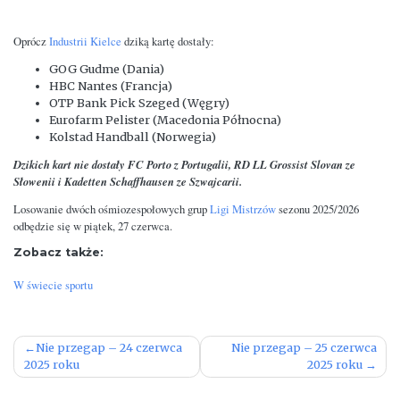
Oprócz
Industrii Kielce
dziką kartę dostały:
GOG Gudme (Dania)
HBC Nantes (Francja)
OTP Bank Pick Szeged (Węgry)
Eurofarm Pelister (Macedonia Północna)
Kolstad Handball (Norwegia)
Dzikich kart nie dostały FC Porto z Portugalii, RD LL Grossist Slovan ze
Słowenii i Kadetten Schaffhausen ze Szwajcarii.
Losowanie dwóch ośmiozespołowych grup
Ligi Mistrzów
sezonu 2025/2026
odbędzie się w piątek, 27 czerwca.
Zobacz także:
W świecie sportu
Nawigacja
Nie przegap – 24 czerwca
Nie przegap – 25 czerwca
2025 roku
2025 roku
wpisu