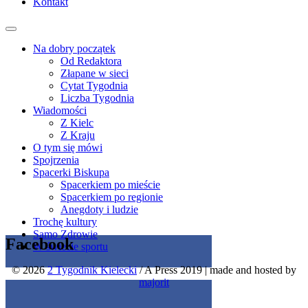
Kontakt
Na dobry początek
Od Redaktora
Złapane w sieci
Cytat Tygodnia
Liczba Tygodnia
Wiadomości
Z Kielc
Z Kraju
O tym się mówi
Spojrzenia
Spacerki Biskupa
Spacerkiem po mieście
Spacerkiem po regionie
Anegdoty i ludzie
Trochę kultury
Samo Zdrowie
Facebook
W świecie sportu
© 2026
2 Tygodnik Kielecki
/ A Press 2019
|
made and hosted by
Get the Facebook Likebox Slider Pro for WordPress
majorit