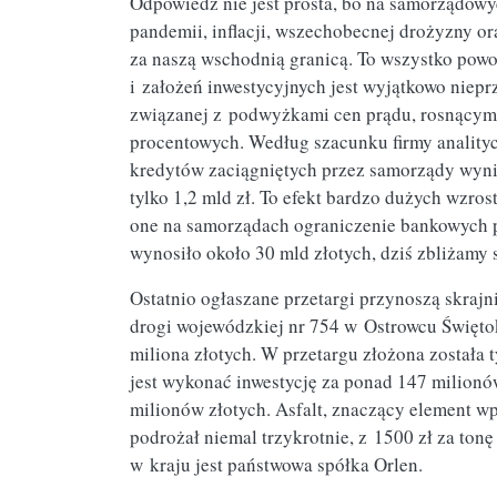
Odpowiedź nie jest prosta, bo na samorządowyc
pandemii, inflacji, wszechobecnej drożyzny or
za naszą wschodnią granicą. To wszystko pow
i założeń inwestycyjnych jest wyjątkowo niep
związanej z podwyżkami cen prądu, rosnącymi
procentowych. Według szacunku firmy analityc
kredytów zaciągniętych przez samorządy wynio
tylko 1,2 mld zł. To efekt bardzo dużych wzr
one na samorządach ograniczenie bankowych 
wynosiło około 30 mld złotych, dziś zbliżamy 
Ostatnio ogłaszane przetargi przynoszą skrajn
drogi wojewódzkiej nr 754 w Ostrowcu Święto
miliona złotych. W przetargu złożona została t
jest wykonać inwestycję za ponad 147 milionów
milionów złotych. Asfalt, znaczący element wp
podrożał niemal trzykrotnie, z 1500 zł za ton
w kraju jest państwowa spółka Orlen.