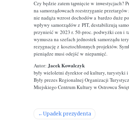
Czy będzie zatem tąpnięcie w inwestycjach? P
na samorządowcach rozstrzyganie przetargów
nie nadąża wzrost dochodów a bardzo duże pod
wpływy samorządów z PIT, destabilizują samor
przynieść w 2023 r. 50-proc. podwyżki cen i t
wymusza na szefach jednostek samorządu teryt
rezygnację z kosztochłonnych projektów. Sym
pieniądze musi odejść w niepamięć.
Jacek Kowalczyk
Autor:
były wieloletni dyrektor od kultury, turystyk
Były prezes Regionalnej Organizacji Turystyc
Miejskiego Centrum Kultury w Ostrowcu Świę
Nawigacja
Upadek prezydenta
wpisu