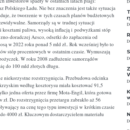
h inwestorów spadły w ostatnich latach plagi:
D
az Polskiego Ładu. Nie bez znaczenia jest także sytuacja
T
oduje, że tworzenie w tych czasach planów budżetowych
r
rzewidywalne. Samorządy są w trudnej sytuacji
D
 kosztami paliwa, wysoką inflacją i podwyżkami stóp
R
zno-doradczej Aesco, odsetki do zapłacenia od
D
są w 2022 roku ponad 5 mld zł.. Rok wcześniej było to
ostów stóp procentowych w ostatnim czasie. Wymuszają
S
D
pożyczek. W roku 2008 zadłużenie samorządów
się do 100 mld złotych długu.
Z
ie niekorzystne rozstrzygnięcia. Przebudowa odcinka
D
krzyskim według kosztorysu miała kosztować 91,5
K
ylko jedna oferta przez firmę Mota-Engil, która gotowa
w
 zł. Do rozstrzygnięcia przetargu zabrakło aż 56
D
ływający na cenę tego typu inwestycji w krótkim czasie
ę do 4000 zł. Kluczowym dostarczycielem materiału
N
D