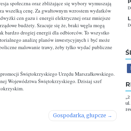
P
resja społeczna oraz zbliżające się wybory wymuszają
D
 za wszelką cenę. Za gwałtownym wzrostem wydatków
wyżki cen gazu i energii elektrycznej oraz mniejsze
L
ządowe budżety. Szacuje się że, braki węgla mogą
D
ak bardzo drogiej energii dla odbiorców. To wszystko
orialnego analizę planów inwestycyjnych i być może
boliczne malowanie trawy, żeby tylko wydać publiczne
Ś
i i promocji Świętokrzyskiego Urzędu Marszałkowskiego.
znej Województwa Świętokrzyskiego. Dzisiaj szef
R
tokrzyskim.
„2
ul
re
Gospodarka, głupcze