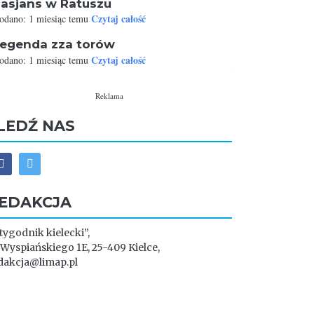
asjans w Ratuszu
Czytaj całość
odano: 1 miesiąc temu
egenda zza torów
Czytaj całość
odano: 1 miesiąc temu
Reklama
LEDŹ NAS
EDAKCJA
 tygodnik kielecki”,
. Wyspiańskiego 1E, 25-409 Kielce,
dakcja@limap.pl