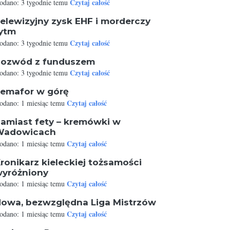
Czytaj całość
odano: 3 tygodnie temu
elewizyjny zysk EHF i morderczy
ytm
Czytaj całość
odano: 3 tygodnie temu
ozwód z funduszem
Czytaj całość
odano: 3 tygodnie temu
emafor w górę
Czytaj całość
odano: 1 miesiąc temu
amiast fety – kremówki w
Wadowicach
Czytaj całość
odano: 1 miesiąc temu
ronikarz kieleckiej tożsamości
yróżniony
Czytaj całość
odano: 1 miesiąc temu
owa, bezwzględna Liga Mistrzów
Czytaj całość
odano: 1 miesiąc temu