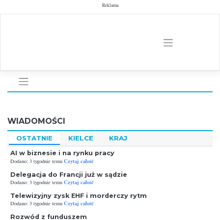
Skip
Reklama
to
content
WIADOMOŚCI
OSTATNIE
KIELCE
KRAJ
AI w biznesie i na rynku pracy
Czytaj całość
Dodano: 3 tygodnie temu
Delegacja do Francji już w sądzie
Czytaj całość
Dodano: 3 tygodnie temu
Telewizyjny zysk EHF i morderczy rytm
Czytaj całość
Dodano: 3 tygodnie temu
Rozwód z funduszem