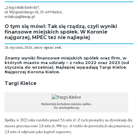
„2 tygodnik kielecki”,
ul. Wyspiańskiego 1E, 25-409 Kielce,
redakcja@limap.pl
O tym się mówi: Tak się rządzą, czyli wyniki
finansowe miejskich spółek. W Koronie
najgorzej, MPEC też nie najlepiej
24 stycznia, 2024, autor:
oprac. red.
Znamy wyniki finansowe miejskich spółek oraz firm, w
których miasto ma udziały – z roku 2022 oraz 2023 (od
stycznia do września). Najlepiej wypadają Targi Kielce.
Najgorzej Korona Kielce.
Targi Kielce
Najbardziej dochodowa miejska spółka.
Fot. pl.wikipedia.org
Spółka w 2022 roku zarobiła ponad 5,6 mln zł. Z tych pieniędzy na dywidendę dla
miasta przeznaczono 2,8 mln zł, 996 tys. zł trafiło do pozostałych akcjonariuszy, a
2,8 mln zł odpisano jako kapitał zapasowy.